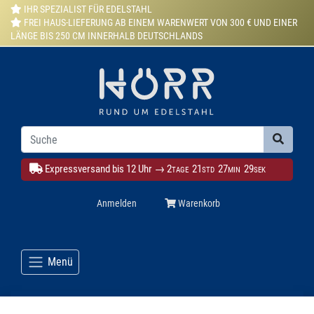
IHR SPEZIALIST FÜR EDELSTAHL
FREI HAUS-LIEFERUNG AB EINEM WARENWERT VON 300 € UND EINER
LÄNGE BIS 250 CM INNERHALB DEUTSCHLANDS
Expressversand bis 12 Uhr →
2
21
27
29
TAGE
STD
MIN
SEK
Anmelden
Warenkorb
Menü