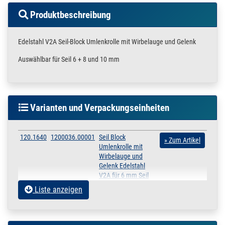
Produktbeschreibung
Edelstahl V2A Seil-Block Umlenkrolle mit Wirbelauge und Gelenk
Auswählbar für Seil 6 + 8 und 10 mm
Varianten und Verpackungseinheiten
120.1640
1200036.00001
Seil Block
» Zum Artikel
Umlenkrolle mit
Wirbelauge und
Gelenk Edelstahl
V2A für 6 mm Seil
Rolle
Liste anzeigen
6 mm
120.1645
1200036.00002
Seil Block
» Zum Artikel
Umlenkrolle mit