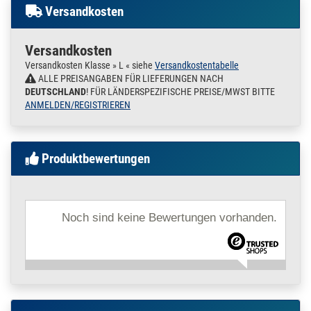
Wirbelauge und
Versandkosten
Gelenk Edelstahl
V2A für 8 mm Seil
Rolle
Versandkosten
8 mm
Versandkosten Klasse » L « siehe
Versandkostentabelle
120.1650
1200036.00003
Seil Block
ALLE PREISANGABEN FÜR LIEFERUNGEN NACH
» Zum Artikel
Umlenkrolle mit
DEUTSCHLAND
! FÜR LÄNDERSPEZIFISCHE PREISE/MWST BITTE
Wirbelauge und
ANMELDEN/REGISTRIEREN
Gelenk Edelstahl
V2A für10 mm Seil
Rolle
Produktbewertungen
10 mm
Noch sind keine Bewertungen vorhanden.