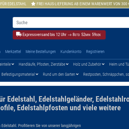
 FÜR EDELSTAHL
FREI HAUS-LIEFERUNG AB EINEM WARENWERT VON 300 
Expressversand bis 12 Uhr →
8
52
58
STD
MIN
SEK
h
Merkzettel
Meine Bestellungen
Kundenkonto
Registrieren
einteile
Handläufe, Pfosten, Zierstäbe
Holz und Zubehör
Heim und T
Befestigungsmaterial
Rund um den Garten
Restposten, Schnäppchen, son
für Edelstahl, Edelstahlgeländer, Edelstahlr
ofile, Edelstahlpfosten und viele weitere
 Edelstahl. Profitieren Sie von unserer langjährigen