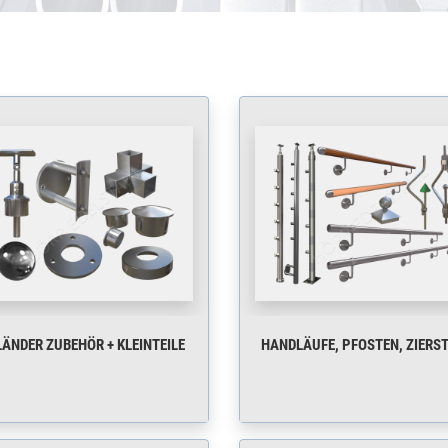
ÄNDER ZUBEHÖR + KLEINTEILE
HANDLÄUFE, PFOSTEN, ZIERS