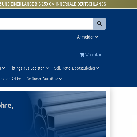
€ UND EINER LÄNGE BIS 250 CM INNERHALB DEUTSCHLANDS
Anmelden
Warenkorb
ür
Fittings aus Edelstahl
Seil, Kette, Bootszubehör
stige Artikel
Geländer-Bausätze
ohre,