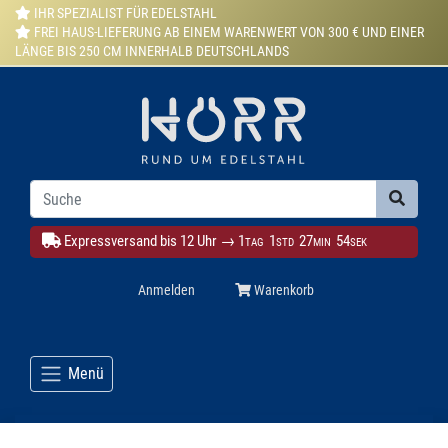
IHR SPEZIALIST FÜR EDELSTAHL
FREI HAUS-LIEFERUNG AB EINEM WARENWERT VON 300 € UND EINER
LÄNGE BIS 250 CM INNERHALB DEUTSCHLANDS
Expressversand bis 12 Uhr →
1
1
27
54
TAG
STD
MIN
SEK
Anmelden
Warenkorb
Menü