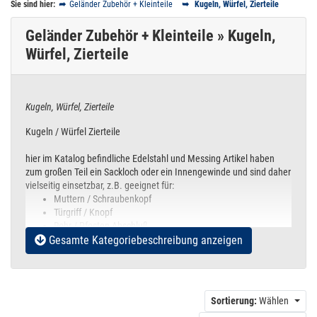
Sie sind hier:
Geländer Zubehör + Kleinteile
Kugeln, Würfel, Zierteile
Geländer Zubehör + Kleinteile » Kugeln,
Würfel, Zierteile
Kugeln, Würfel, Zierteile
Kugeln / Würfel Zierteile
hier im Katalog befindliche Edelstahl und Messing Artikel haben
zum großen Teil ein Sackloch oder ein Innengewinde und sind daher
vielseitig einsetzbar, z.B. geeignet für:
Muttern / Schraubenkopf
Türgriff / Knopf
Rohr / Pfosten Abschluß
Gesamte Kategoriebeschreibung anzeigen
Zierteil
Rundstab / Rohr Abschluß
Sortierung:
Wählen