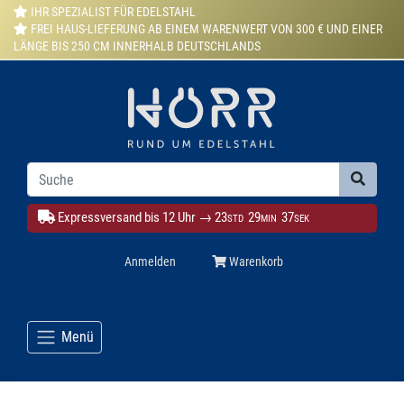
IHR SPEZIALIST FÜR EDELSTAHL
FREI HAUS-LIEFERUNG AB EINEM WARENWERT VON 300 € UND EINER
LÄNGE BIS 250 CM INNERHALB DEUTSCHLANDS
Expressversand bis 12 Uhr →
23
29
35
STD
MIN
SEK
Anmelden
Warenkorb
Menü