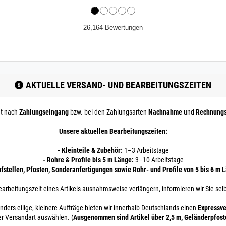
26,164 Bewertungen
AKTUELLE VERSAND- UND BEARBEITUNGSZEITEN
nt nach
Zahlungseingang
bzw. bei den Zahlungsarten
Nachnahme
und
Rechnung
Unsere aktuellen Bearbeitungszeiten:
- Kleinteile & Zubehör:
1–3 Arbeitstage
- Rohre & Profile bis 5 m Länge:
3–10 Arbeitstage
pfstellen, Pfosten, Sonderanfertigungen sowie Rohr- und Profile von 5 bis 6 m 
earbeitungszeit eines Artikels ausnahmsweise verlängern, informieren wir Sie selb
nders eilige, kleinere Aufträge bieten wir innerhalb Deutschlands einen
Expressve
er Versandart auswählen. (
Ausgenommen sind Artikel über 2,5 m, Geländerpfos