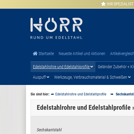
IHR SPEZIALIST
Startseite
Neueste Artikel und Aktionen
Artikelvergleic
Edelstahlrohre und Edelstahlprofile
Geländer Zubehör + Kl
Auspuff
Werkzeuge, Verbrauchsmaterial & Schweißen
Sie sind hier:
Edelstahlrohre und Edelstahlprofile
Sechskantst
Edelstahlrohre und Edelstahlprofile
Sechskantstahl