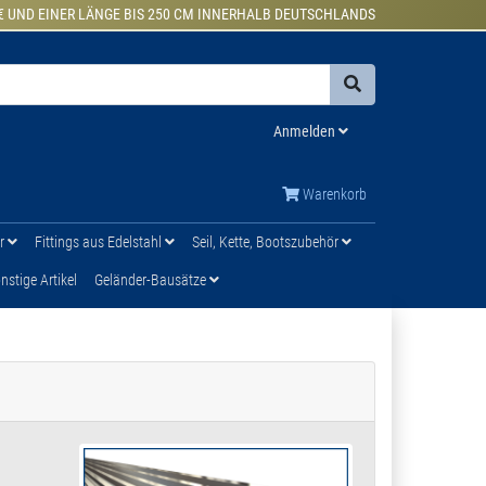
€ UND EINER LÄNGE BIS 250 CM INNERHALB DEUTSCHLANDS
Anmelden
Warenkorb
ür
Fittings aus Edelstahl
Seil, Kette, Bootszubehör
stige Artikel
Geländer-Bausätze