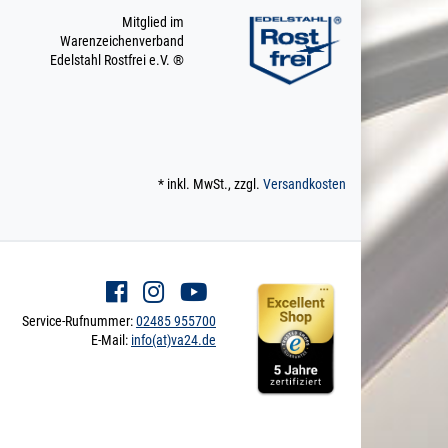
Mitglied im
Warenzeichenverband
Edelstahl Rostfrei e.V. ®
* inkl. MwSt., zzgl.
Versandkosten
Service-Rufnummer:
02485 955700
E-Mail:
info(at)va24.de