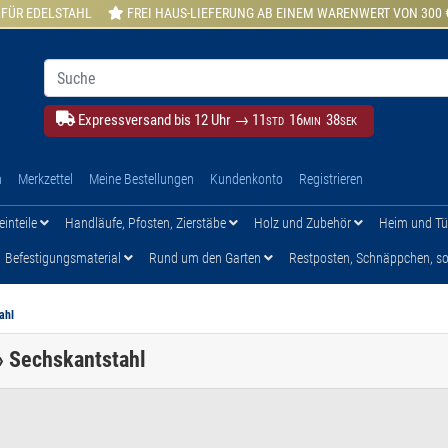
 FÜR EDELSTAHL
FREI HAUS-LIEFERUNG AB EINEM WARENWERT VON 300 
Expressversand bis 12 Uhr →
11
16
37
STD
MIN
SEK
h
Merkzettel
Meine Bestellungen
Kundenkonto
Registrieren
einteile
Handläufe, Pfosten, Zierstäbe
Holz und Zubehör
Heim und T
Befestigungsmaterial
Rund um den Garten
Restposten, Schnäppchen, son
ahl
 » Sechskantstahl