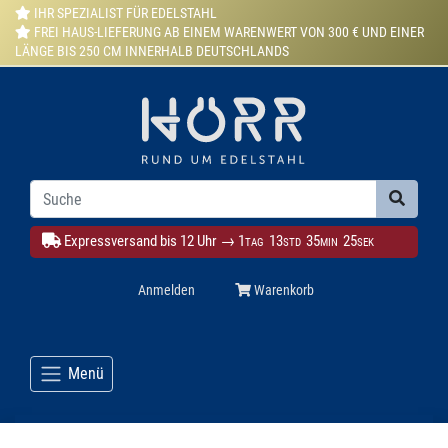
IHR SPEZIALIST FÜR EDELSTAHL
FREI HAUS-LIEFERUNG AB EINEM WARENWERT VON 300 € UND EINER
LÄNGE BIS 250 CM INNERHALB DEUTSCHLANDS
Expressversand bis 12 Uhr →
1
13
35
24
TAG
STD
MIN
SEK
Anmelden
Warenkorb
Menü