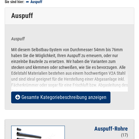
Sie sind hier:
Auspuff
Auspuff
Auspuff
Mit diesem Selbstbau-System von Durchmesser 54mm bis 76mm
haben Sie die Möglichkeit, Ihren Auspuff zu erneuern, oder nur
einzelnbe Bauteile zu ersetzen. Wir haben die Varianten zum
stecken und klemmen oder schweißen, wie Sie es bevorzugen. Alle
Edelstahl Materialien bestehen aus einem hochwertigen V2A Stahl
und sind ideal geeignet für die Herstellung einer Abgasanlage inkl.
Fächerkrümmer oder sogar für eine Frischluft bzw. Abgasleitung des
Turboladers.
Gesamte Kategoriebeschreibung anzeigen
WICHTIGE INFOS zu den Rohrabmessungen.
Das Zoll und das Rohr Oder warum ein 1" Rohr nicht 25,4 mm
Außendurchmesser hat.
https://www.gewinde-normen.de/zoll-rohr.html
(mit Genehmigung de Seiteninhabers Michael Prandl)
Auspuff-Rohre
(17)