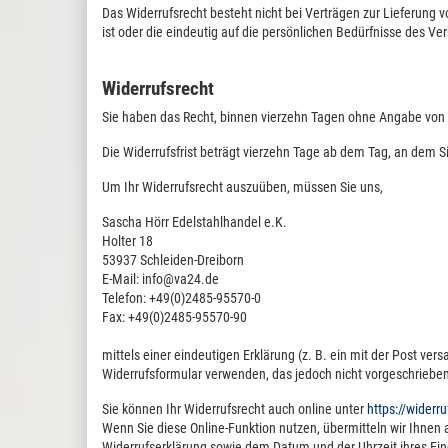
Das Widerrufsrecht besteht nicht bei Verträgen zur Lieferung 
ist oder die eindeutig auf die persönlichen Bedürfnisse des Ve
Widerrufsrecht
Sie haben das Recht, binnen vierzehn Tagen ohne Angabe von 
Die Widerrufsfrist beträgt vierzehn Tage ab dem Tag, an dem Si
Um Ihr Widerrufsrecht auszuüben, müssen Sie uns,
Sascha Hörr Edelstahlhandel e.K.
Holter 18
53937 Schleiden-Dreiborn
E-Mail: info@va24.de
Telefon: +49(0)2485-95570-0
Fax: +49(0)2485-95570-90
mittels einer eindeutigen Erklärung (z. B. ein mit der Post ver
Widerrufsformular verwenden, das jedoch nicht vorgeschrieben 
Sie können Ihr Widerrufsrecht auch online unter
https://widerr
Wenn Sie diese Online-Funktion nutzen, übermitteln wir Ihnen 
Widerrufserklärung sowie dem Datum und der Uhrzeit ihres Ei