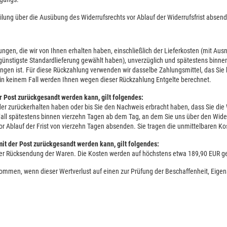
teilung über die Ausübung des Widerrufsrechts vor Ablauf der Widerrufsfrist absen
ungen, die wir von Ihnen erhalten haben, einschließlich der Lieferkosten (mit Au
, günstigste Standardlieferung gewählt haben), unverzüglich und spätestens bin
angen ist. Für diese Rückzahlung verwenden wir dasselbe Zahlungsmittel, das Sie 
 in keinem Fall werden Ihnen wegen dieser Rückzahlung Entgelte berechnet.
r Post zurückgesandt werden kann, gilt folgendes:
der zurückerhalten haben oder bis Sie den Nachweis erbracht haben, dass Sie di
 Fall spätestens binnen vierzehn Tagen ab dem Tag, an dem Sie uns über den Wide
vor Ablauf der Frist von vierzehn Tagen absenden. Sie tragen die unmittelbaren 
it der Post zurückgesandt werden kann, gilt folgendes:
 der Rücksendung der Waren. Die Kosten werden auf höchstens etwa 189,90 EUR g
kommen, wenn dieser Wertverlust auf einen zur Prüfung der Beschaffenheit, Eig