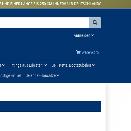
€ UND EINER LÄNGE BIS 250 CM INNERHALB DEUTSCHLANDS
Anmelden
Warenkorb
ür
Fittings aus Edelstahl
Seil, Kette, Bootszubehör
stige Artikel
Geländer-Bausätze