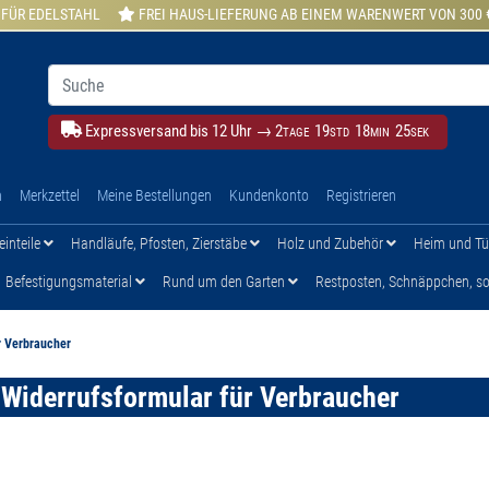
 FÜR EDELSTAHL
FREI HAUS-LIEFERUNG AB EINEM WARENWERT VON 300 
Expressversand bis 12 Uhr →
2
19
18
24
TAGE
STD
MIN
SEK
h
Merkzettel
Meine Bestellungen
Kundenkonto
Registrieren
einteile
Handläufe, Pfosten, Zierstäbe
Holz und Zubehör
Heim und T
Befestigungsmaterial
Rund um den Garten
Restposten, Schnäppchen, son
r Verbraucher
Widerrufsformular für Verbraucher