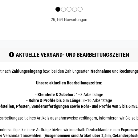
26,164 Bewertungen
AKTUELLE VERSAND- UND BEARBEITUNGSZEITEN
nt nach
Zahlungseingang
bzw. bei den Zahlungsarten
Nachnahme
und
Rechnung
Unsere aktuellen Bearbeitungszeiten:
- Kleinteile & Zubehör:
1–3 Arbeitstage
- Rohre & Profile bis 5 m Länge:
3–10 Arbeitstage
pfstellen, Pfosten, Sonderanfertigungen sowie Rohr- und Profile von 5 bis 6 m 
earbeitungszeit eines Artikels ausnahmsweise verlängern, informieren wir Sie selb
nders eilige, kleinere Aufträge bieten wir innerhalb Deutschlands einen
Expressve
er Versandart auswählen. (
Ausgenommen sind Artikel über 2,5 m, Geländerpfos