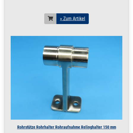
Vierkantrohr 60x40
x 2 mm / 40x60 mm
2mm Wandstärke
» Zum Artikel
für Vierkantrohr 60x40 x
2 mm
100.5440
1000730.00006
Stopfen Einsteck-
» Zum Artikel
Kappe - für
Vierkantrohr 60x60
x 2 mm
für Vierkantrohr 60x60 x
2 mm
100.5477
1000730.00014
Stopfen Einsteck
» Zum Artikel
Kappe für
Vierkantrohr 80x40
x 2 mm / 40x80 mm
2mm Edelstahl
Stopfen
für Vierkantrohr 80x40 x
2 mm
100.5445
1000730.00007
Stopfen Einsteck-
» Zum Artikel
Kappe - für
Rohrstütze Rohrhalter Rohraufnahme Relinghalter 150 mm
Vierkantrohr 80x80