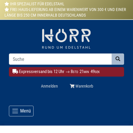
IHR SPEZIALIST FÜR EDELSTAHL
FREI HAUS-LIEFERUNG AB EINEM WARENWERT VON 300 € UND EINER
LÄNGE BIS 250 CM INNERHALB DEUTSCHLANDS
Expressversand bis 12 Uhr →
8
21
48
STD
MIN
SEK
Anmelden
Warenkorb
Menü