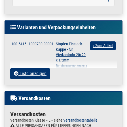
Varianten und Verpackungseinheiten
100.5415
1000730.00001
Stopfen Einsteck-
» Zum Artikel
Kappe - für
Vierkantrohr 20x20
x 1,5mm
für Vierkantrohr 20x20 x
1,5mm
Liste anzeigen
100.5420
1000730.00002
Stopfen Einsteck-
» Zum Artikel
Kappe - für
Vierkantrohr 25x25
x 2 mm
Versandkosten
für Vierkantrohr 25x25 x
2 mm
Versandkosten
100.5455
1000730.00009
Stopfen Einsteck-
» Zum Artikel
Versandkosten Klasse » L « siehe
Versandkostentabelle
Kappe - für
ALLE PREISANGABEN FÜR LIEFERUNGEN NACH
Vierkantrohr 30x20