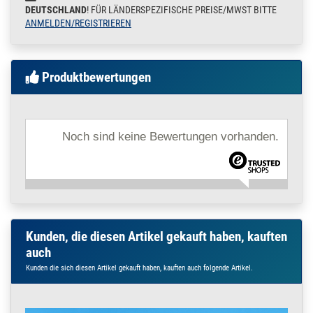
DEUTSCHLAND
! FÜR LÄNDERSPEZIFISCHE PREISE/MWST BITTE
x 2 mm
ANMELDEN/REGISTRIEREN
für Vierkantrohr 30x20 x
2 mm
100.5425
1000730.00003
Stopfen Einsteck-
» Zum Artikel
Kappe - für
Produktbewertungen
Vierkantrohr 30x30
x 2 mm
für Vierkantrohr 30x30 x
2 mm
Noch sind keine Bewertungen vorhanden.
100.5465
1000730.00011
Stopfen Einsteck-
» Zum Artikel
Kappe - für
Vierkantrohr 40x20
x 2 mm Edelstahl
für Vierkantrohr 40x20 x
2 mm
100.5460
1000730.00010
Stopfen Einsteck-
Kunden, die diesen Artikel gekauft haben, kauften
» Zum Artikel
Kappe - für
auch
Vierkantrohr 40x30
Kunden die sich diesen Artikel gekauft haben, kauften auch folgende Artikel.
x 2 mm
für Vierkantrohr 40x30 x
2 mm