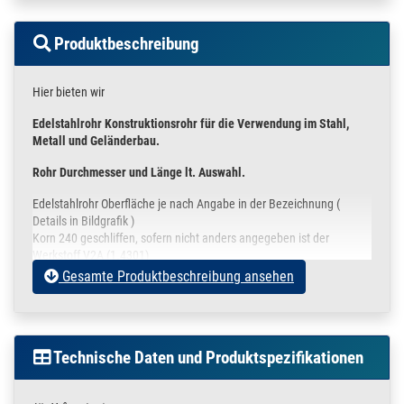
Produktbeschreibung
Hier bieten wir
Edelstahlrohr Konstruktionsrohr für die Verwendung im Stahl,
Metall und Geländerbau.
Rohr Durchmesser und Länge lt. Auswahl.
Edelstahlrohr Oberfläche je nach Angabe in der Bezeichnung (
Details in Bildgrafik )
Korn 240 geschliffen, sofern nicht anders angegeben ist der
Werkstoff V2A (1.4301)
angelehnt an DIN 17455 / EN ISO 1127
Gesamte Produktbeschreibung ansehen
Die Rohre sind an den Enden leicht entgratet und werden in einer
Schutzfolie verpackt.
In der oberen Auswahlbox können Sie
Technische Daten und Produktspezifikationen
Ihre gewünschte Stückzahl
die unterschiedlichen Rohrdurchmesser