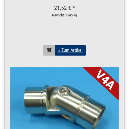
Konstruktionsrohr
POLIERT V4A Boot 2
21,52 € *
m / 200 cm / 2000
Gewicht
0.345 kg
mm
19 x 1,5 mm POLIERT
V4A | 2 m / 200 cm /
2000 mm
200.0037
2000073.00021
Rohr 19 x 1,5 mm
» Zum Artikel
Konstruktionsrohr
» Zum Artikel
POLIERT V4A Boot
2,5 m / 250 cm /
2500 mm
19 x 1,5 mm POLIERT
V4A | 2,5 m / 250 cm /
2500 mm
200.0037
2000073.00022
Rohr 19 x 1,5 mm
» Zum Artikel
Konstruktionsrohr
POLIERT V4A Boot 3
m / 300 cm / 3000
mm
19 x 1,5 mm POLIERT
V4A | 3 m / 300 cm /
3000 mm