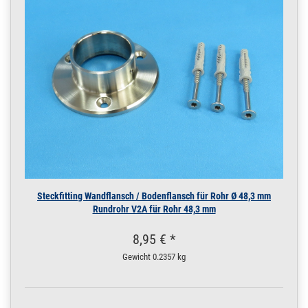
16 x 2 mm | 6 m / 600
cm / 6000 mm
200.0037
2000073.00016
Rohr 19 x 1,5 mm
» Zum Artikel
Konstruktionsrohr
POLIERT V4A Boot
0,5 m / 50 cm / 500
mm
19 x 1,5 mm POLIERT
V4A | 0,5 m / 50 cm /
500 mm
200.0037
2000073.00015
Rohr 19 x 1,5 mm
» Zum Artikel
Konstruktionsrohr
POLIERT V4A Boot
Steckfitting Wandflansch / Bodenflansch für Rohr Ø 48,3 mm
0,25 m / 25 cm /
Rundrohr V2A für Rohr 48,3 mm
250 mm
19 x 1,5 mm POLIERT
8,95 € *
V4A | 0,25 m / 25 cm /
250 mm
Gewicht
0.2357 kg
200.0037
2000073.00017
Rohr 19 x 1,5 mm
» Zum Artikel
Konstruktionsrohr
POLIERT V4A Boot 1