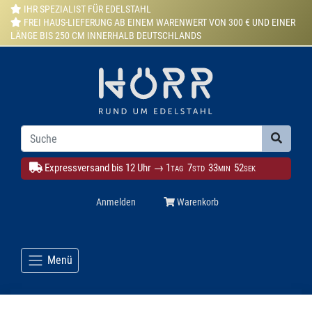
IHR SPEZIALIST FÜR EDELSTAHL
FREI HAUS-LIEFERUNG AB EINEM WARENWERT VON 300 € UND EINER
LÄNGE BIS 250 CM INNERHALB DEUTSCHLANDS
Expressversand bis 12 Uhr →
1
7
33
49
TAG
STD
MIN
SEK
Anmelden
Warenkorb
Menü