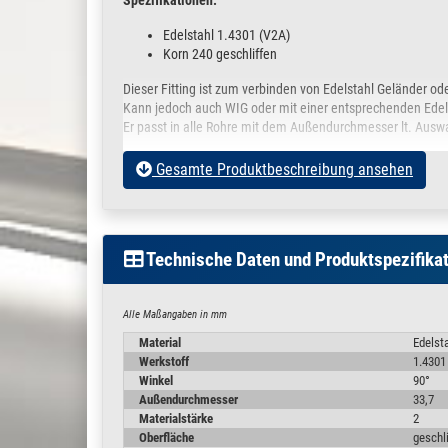
Spezifikationen:
Edelstahl 1.4301 (V2A)
Korn 240 geschliffen
Dieser Fitting ist zum verbinden von Edelstahl Geländer o
Kann jedoch auch WIG oder mit einer entsprechenden Edel
Er passt in alle Rohre mit dem Außendurchmesser lt. Aus
Abmessungen lt. Bild / Skizze in Millimiter:
Gesamte Produktbeschreibung ansehen
ØD = 33,7 / Øi = ca. 29,5 / L = 50 mm / a = 30 mm
INFOS und Einsatzbereiche:
Technische Daten und Produktspezifika
Treppengeländer, Handläufen, Balkongeländer,
Alle Maßangaben in mm
Möbel, Rahmengestelle, Tischgestell, Kleiderstang
Material
Edelst
Stoßbügel, Cowcatcher oder Sturzbügel, Badeleiter
Werkstoff
1.4301
Hinweisschilder, Firmen und Edelstahl Werbeschild
Winkel
90°
Reling für Bistro oder Boot und viele weitere Eigen
Außendurchmesser
33,7
Materialstärke
2
Vorgehensweise für die Verarbeitung von Steckfittings
:
Oberfläche
geschl