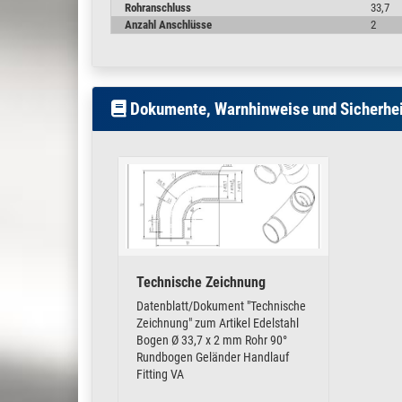
Rohranschluss
33,7
Edelstahl Rundrohr Steckfitting zum kleben mit einem Entfe
Anzahl Anschlüsse
2
fixieren.
Bei Temperaturen unter 10-15°C kann die Wirkzeit des Kle
Der Kleber wirkt nur unter Sauerstoffausschluss im Spalt d
Dokumente, Warnhinweise und Sicherhei
Andere Fitting-Ausführungen, Abschlussstopfen oder das pa
Technische Zeichnung
Datenblatt/Dokument "Technische
Zeichnung" zum Artikel Edelstahl
Bogen Ø 33,7 x 2 mm Rohr 90°
Rundbogen Geländer Handlauf
Fitting VA