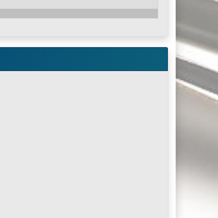
 auftragen, den Steckfitting einstecken und ggf etwas
ende Kleber jederzeit entfernt werden.