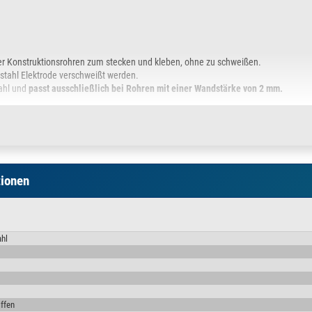
der Konstruktionsrohren zum stecken und kleben, ohne zu schweißen.
stahl Elektrode verschweißt werden.
wahl und
passt ausschließlich bei Rohren mit einer Wandstärke von 2 mm.
tionen
en
ahl
er
bauten
iffen