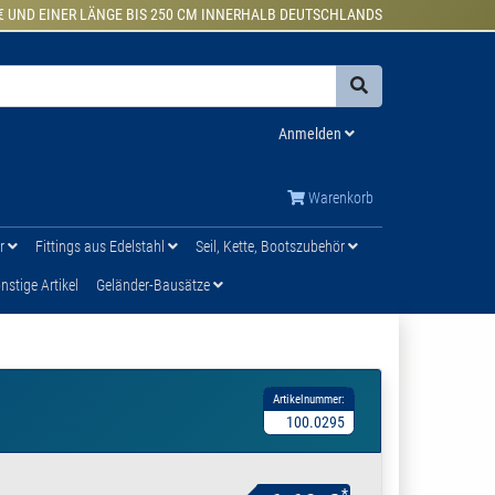
€ UND EINER LÄNGE BIS 250 CM INNERHALB DEUTSCHLANDS
Anmelden
Warenkorb
ür
Fittings aus Edelstahl
Seil, Kette, Bootszubehör
stige Artikel
Geländer-Bausätze
Artikelnummer:
100.0295
*