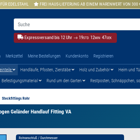
 FÜR EDELSTAHL
FREI HAUS-LIEFERUNG AB EINEM WARENWERT VON 300 
Expressversand bis 12 Uhr →
19
12
46
STD
MIN
SEK
h
Merkzettel
Meine Bestellungen
Kundenkonto
Registrieren
einteile
Handläufe, Pfosten, Zierstäbe
Holz und Zubehör
Heim und T
Befestigungsmaterial
Rund um den Garten
Restposten, Schnäppchen, son
Steckfittings Rohr
gen Geländer Handlauf Fitting VA
Rohranschluß / Durchmesser