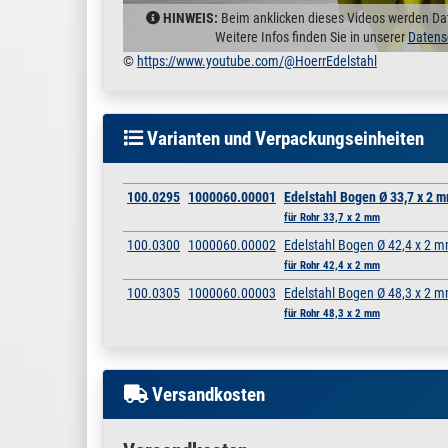
HINWEIS:
Beim anklicken dieses Videos werden Da
Weitere Infos finden Sie in unserer
Datens
©
https://www.youtube.com/@HoerrEdelstahl
Varianten und Verpackungseinheiten
100.0295
1000060.00001
Edelstahl Bogen Ø 33,7 x 2 
für Rohr 33,7 x 2 mm
100.0300
1000060.00002
Edelstahl Bogen Ø 42,4 x 2 m
für Rohr 42,4 x 2 mm
100.0305
1000060.00003
Edelstahl Bogen Ø 48,3 x 2 m
für Rohr 48,3 x 2 mm
Versandkosten