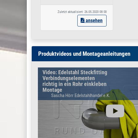
Zuletzt aktualisiert: 26.05.2020 08:58
ansehen
Produktvideos und Montageanleitungen
Video: Edelstahl Steckfitting
Verbindungselementen
richtig in ein Rohr einkleben
Montage
Sascha Hörr Edelstahlhandel e.K.