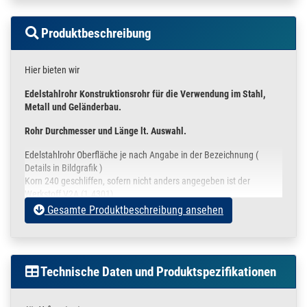
Produktbeschreibung
Hier bieten wir
Edelstahlrohr Konstruktionsrohr für die Verwendung im Stahl,
Metall und Geländerbau.
Rohr Durchmesser und Länge lt. Auswahl.
Edelstahlrohr Oberfläche je nach Angabe in der Bezeichnung (
Details in Bildgrafik )
Korn 240 geschliffen, sofern nicht anders angegeben ist der
Werkstoff V2A (1.4301)
angelehnt an DIN 17455 / EN ISO 1127
Gesamte Produktbeschreibung ansehen
Die Rohre sind an den Enden leicht entgratet und werden in einer
Schutzfolie verpackt.
In der oberen Auswahlbox können Sie
Technische Daten und Produktspezifikationen
Ihre gewünschte Stückzahl
die unterschiedlichen Rohrdurchmesser