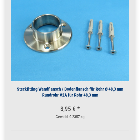
16 x 2 mm | 6 m / 600
cm / 6000 mm
200.0037
2000073.00016
Rohr 19 x 1,5 mm
» Zum Artikel
Konstruktionsrohr
POLIERT V4A Boot
0,5 m / 50 cm / 500
mm
19 x 1,5 mm POLIERT
V4A | 0,5 m / 50 cm /
500 mm
200.0037
2000073.00015
Rohr 19 x 1,5 mm
» Zum Artikel
Konstruktionsrohr
POLIERT V4A Boot
Steckfitting Wandflansch / Bodenflansch für Rohr Ø 48,3 mm
0,25 m / 25 cm /
Rundrohr V2A für Rohr 48,3 mm
250 mm
19 x 1,5 mm POLIERT
8,95 € *
V4A | 0,25 m / 25 cm /
250 mm
Gewicht
0.2357 kg
200.0037
2000073.00017
Rohr 19 x 1,5 mm
» Zum Artikel
Konstruktionsrohr
POLIERT V4A Boot 1