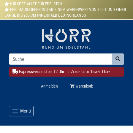
IHR SPEZIALIST FÜR EDELSTAHL
FREI HAUS-LIEFERUNG AB EINEM WARENWERT VON 300 € UND EINER
LÄNGE BIS 250 CM INNERHALB DEUTSCHLANDS
Expressversand bis 12 Uhr →
2
0
16
8
TAGE
STD
MIN
SEK
Anmelden
Warenkorb
Menü