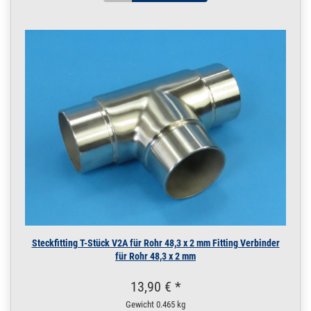
Konstruktionsrohr
geschliffen V2A 0,5
m / 50 cm / 500 mm
16 x 2 mm | 0,5 m / 50
cm / 500 mm
200.0025
2000005.00014
Rohr 16 x 2 mm
» Zum Artikel
Konstruktionsrohr
geschliffen V2A
0,25 m / 25 cm /
250 mm
16 x 2 mm | 0,25 m / 25
cm / 250 mm
200.0025
2000005.00016
Rohr 16 x 2 mm
» Zum Artikel
Konstruktionsrohr
geschliffen V2A 1 m
/ 100 cm / 1000 mm
16 x 2 mm | 1 m / 100
Steckfitting T-Stück V2A für Rohr 48,3 x 2 mm Fitting Verbinder
cm / 1000 mm
für Rohr 48,3 x 2 mm
200.0025
2000005.00017
Rohr 16 x 2 mm
» Zum Artikel
Konstruktionsrohr
13,90 € *
geschliffen V2A 1,2
m / 120 cm / 1200
Gewicht
0.465 kg