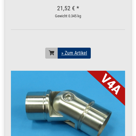
Konstruktionsrohr
POLIERT V4A Boot 2
21,52 € *
m / 200 cm / 2000
Gewicht
0.345 kg
mm
19 x 1,5 mm POLIERT
V4A | 2 m / 200 cm /
2000 mm
200.0037
2000073.00021
Rohr 19 x 1,5 mm
» Zum Artikel
Konstruktionsrohr
» Zum Artikel
POLIERT V4A Boot
2,5 m / 250 cm /
2500 mm
19 x 1,5 mm POLIERT
V4A | 2,5 m / 250 cm /
2500 mm
200.0037
2000073.00022
Rohr 19 x 1,5 mm
» Zum Artikel
Konstruktionsrohr
POLIERT V4A Boot 3
m / 300 cm / 3000
mm
19 x 1,5 mm POLIERT
V4A | 3 m / 300 cm /
3000 mm