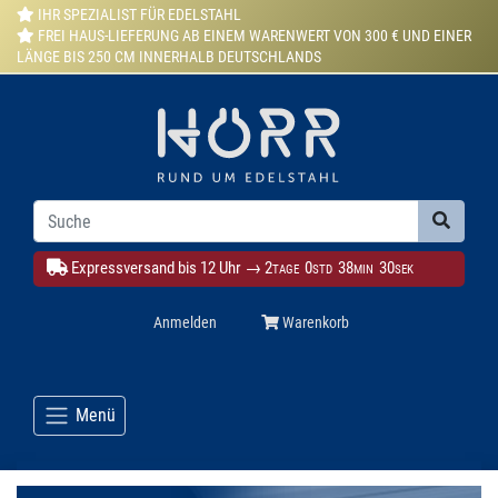
IHR SPEZIALIST FÜR EDELSTAHL
FREI HAUS-LIEFERUNG AB EINEM WARENWERT VON 300 € UND EINER
LÄNGE BIS 250 CM INNERHALB DEUTSCHLANDS
Expressversand bis 12 Uhr →
2
0
38
29
TAGE
STD
MIN
SEK
Anmelden
Warenkorb
Menü