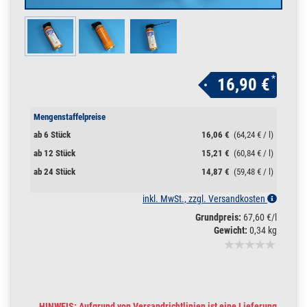
*
16,90 €
Mengenstaffelpreise
ab 6 Stück
16,06 €
(64,24 € / l)
ab 12 Stück
15,21 €
(60,84 € / l)
ab 24 Stück
14,87 €
(59,48 € / l)
inkl. MwSt., zzgl. Versandkosten
Grundpreis:
67,60 €/l
Gewicht:
0,34 kg
HINWEIS: Aufgrund von Versandrichtlinien ist eine Lieferung