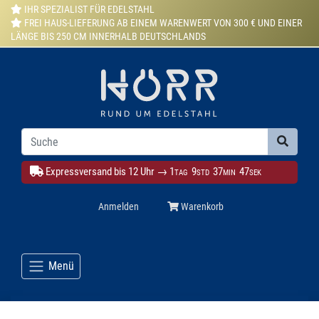
IHR SPEZIALIST FÜR EDELSTAHL
FREI HAUS-LIEFERUNG AB EINEM WARENWERT VON 300 € UND EINER
LÄNGE BIS 250 CM INNERHALB DEUTSCHLANDS
Expressversand bis 12 Uhr →
1
9
37
46
TAG
STD
MIN
SEK
Anmelden
Warenkorb
Menü