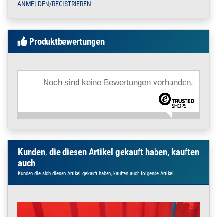
Flammpunkt (ISO 2592): über 190°C
ANMELDEN/REGISTRIEREN
Dichte bei 15° C (DIN 51 757): 1,04 g/cm²
Inhalt Spraydose:
300 Milliliter
Produktbewertungen
Noch sind keine Bewertungen vorhanden.
Kunden, die diesen Artikel gekauft haben, kauften
auch
Kunden die sich diesen Artikel gekauft haben, kauften auch folgende Artikel.