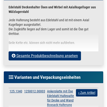
Edelstahl Deckenhalter Ösen und Wirbel mit Axialkugellager aus
Wälzlagerstahl
Jede Halterung besteht aus Edelstahl und ist mit einem Axial
Kugellager ausgestattet.
Die Zugkräfte liegen auf dem Lager und somit ist die Öse gut
drehbar.
Seile Kette etc. können sich nicht mehr aufdrehen.
Anwendungsgebiet / Eigenschaften:
Gesamte Produktbeschreibung ansehen
Aus eigener Anfertigung und eignet sich Ideal als z.B. Abhängung,
Deckenhalter oder Wandhalter für z.B.
Boxsack
Varianten und Verpackungseinheiten
Hängematte
Hängesessel
Schaukel
Sitztuch
125.1340
1250012.00003
Ankerplatte mit Öse
» Zum Artikel
Edelstahl Haltepatte
Info:
für Decke und Wand
Sehr massiv und stabil mit einer Zuglast ohne weitere Belastung
Boxsack Halterung