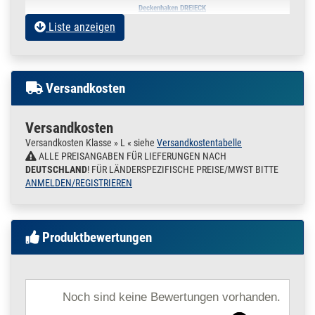
von ca. 120 Kg.
Deckenhaken DREIECK
Es gibt jedoch keine Berechnung zur max. Belastung.
Liste anzeigen
125.1330
1250012.00001
Ankerplatte mit Öse
» Zum Artikel
Edelstahl Haltepatte
Diese sind ausschließlich für den Innenbereich geeignet, da die
für Decke und Wand
Lager bei Kontakt mit Wasser rosten können !
Boxsack Halterung
Deckenhaken EINFACH
Versandkosten
125.1335
1250012.00002
Ankerplatte mit Öse
» Zum Artikel
Edelstahl Haltepatte
Versandkosten
für Decke und Wand
Boxsack Halterung
Versandkosten Klasse » L « siehe
Versandkostentabelle
ALLE PREISANGABEN FÜR LIEFERUNGEN NACH
Deckenhaken RUND
DEUTSCHLAND
! FÜR LÄNDERSPEZIFISCHE PREISE/MWST BITTE
ANMELDEN/REGISTRIEREN
Produktbewertungen
Noch sind keine Bewertungen vorhanden.