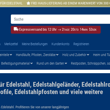
 FÜR EDELSTAHL
FREI HAUS-LIEFERUNG AB EINEM WARENWERT VON 300 
Expressversand bis 12 Uhr →
2
20
14
52
TAGE
STD
MIN
SEK
h
Merkzettel
Meine Bestellungen
Kundenkonto
Registrieren
einteile
Handläufe, Pfosten, Zierstäbe
Holz und Zubehör
Heim und T
Befestigungsmaterial
Rund um den Garten
Restposten, Schnäppchen, son
für Edelstahl, Edelstahlgeländer, Edelstahlr
ofile, Edelstahlpfosten und viele weitere
 Edelstahl. Profitieren Sie von unserer langjährigen