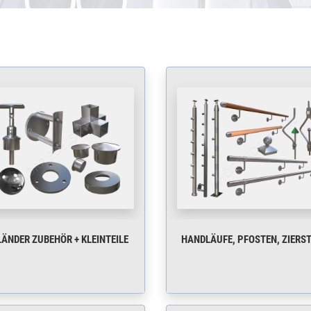
ÄNDER ZUBEHÖR + KLEINTEILE
HANDLÄUFE, PFOSTEN, ZIERS