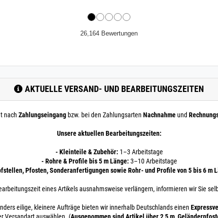
26,164 Bewertungen
AKTUELLE VERSAND- UND BEARBEITUNGSZEITEN
nt nach
Zahlungseingang
bzw. bei den Zahlungsarten
Nachnahme
und
Rechnung
Unsere aktuellen Bearbeitungszeiten:
- Kleinteile & Zubehör:
1–3 Arbeitstage
- Rohre & Profile bis 5 m Länge:
3–10 Arbeitstage
pfstellen, Pfosten, Sonderanfertigungen sowie Rohr- und Profile von 5 bis 6 m 
earbeitungszeit eines Artikels ausnahmsweise verlängern, informieren wir Sie selb
nders eilige, kleinere Aufträge bieten wir innerhalb Deutschlands einen
Expressve
er Versandart auswählen. (
Ausgenommen sind Artikel über 2,5 m, Geländerpfos