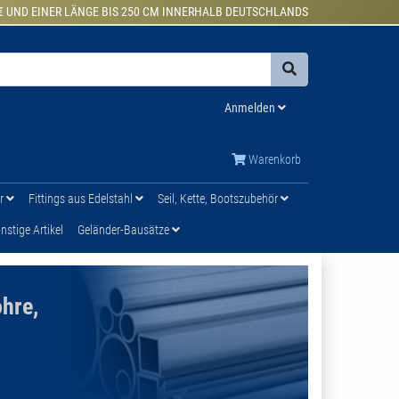
€ UND EINER LÄNGE BIS 250 CM INNERHALB DEUTSCHLANDS
Anmelden
Warenkorb
ür
Fittings aus Edelstahl
Seil, Kette, Bootszubehör
stige Artikel
Geländer-Bausätze
ohre,