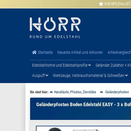
IHR SPEZIALIST
Startseite
Neueste Artikel und Aktionen
Artikelvergleic
Edelstahlrohre und Edelstahlprofile
Geländer Zubehör + Kl
Auspuff
Werkzeuge, Verbrauchsmaterial & Schweißen
Sie sind hier:
Handläufe, Pfosten, Zierstäbe
Geländerpfosten
Geländerpfosten Boden Edelstahl EASY - 3 x B