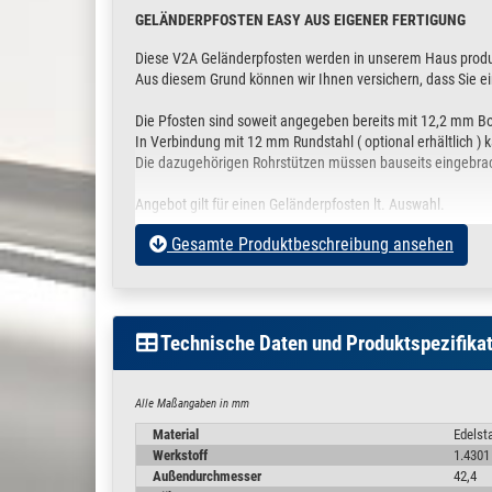
GELÄNDERPFOSTEN EASY AUS EIGENER FERTIGUNG
Diese V2A Geländerpfosten werden in unserem Haus produ
Aus diesem Grund können wir Ihnen versichern, dass Sie ei
Die Pfosten sind soweit angegeben bereits mit 12,2 mm B
In Verbindung mit 12 mm Rundstahl ( optional erhältlich ) 
Die dazugehörigen Rohrstützen müssen bauseits eingebrach
Angebot gilt für einen Geländerpfosten lt. Auswahl.
Gesamte Produktbeschreibung ansehen
Geländerpfosten EASY besteht aus folgenden Komponent
Edelstahlrohr Ø 42,4 x 2 mm Korn 240 geschliffen
Technische Daten und Produktspezifika
Bohrungen für 12 mm Rundstahl oder Rohr.
Die Bohrungen sind passend für eine 12 mm Rundst
ausrichten kann im Bedarfsfall der Rundstab am Pf
Alle Maßangaben in mm
Rohrstütze starr Nr. 100.3905 mit Adapterplatte f
Die Neigung ist NICHT eintellbar. Somit sind diese
Material
Edelst
Montageanleitung eingebracht werden. Hier empfehl
Werkstoff
1.4301
Automaten verschweißte Edelstahl Ronde / Fußpla
Außendurchmesser
42,4
Ankerplatte mit 3 Bohrungen Ø 11 mm auf einem Loc