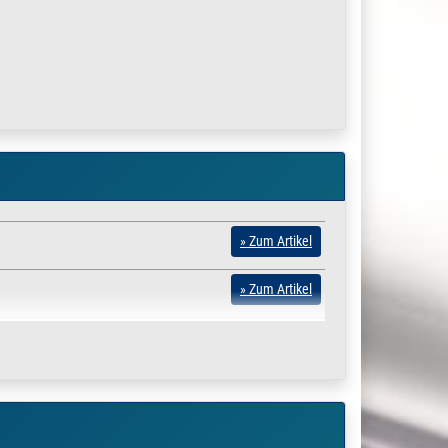
seits mit den mitgelieferten Edelstahlschrauben
» Zum Artikel
» Zum Artikel
» Zum Artikel
terial etc.
» Zum Artikel
Aktuell gewählter Artikel