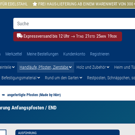
 FÜR EDELSTAHL
FREI HAUS-LIEFERUNG AB EINEM WARENWERT VON 300 
Expressversand bis 12 Uhr →
1
21
25
18
TAG
STD
MIN
SEK
h
Merkzettel
Meine Bestellungen
Kundenkonto
Registrieren
einteile
Handläufe, Pfosten, Zierstäbe
Holz und Zubehör
Heim und T
Befestigungsmaterial
Rund um den Garten
Restposten, Schnäppchen, son
angefertigte Pfosten (Made by Hörr)
ohrung Anfangspfosten / END
AUSFÜHRUNG