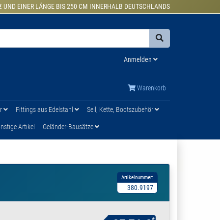
€ UND EINER LÄNGE BIS 250 CM INNERHALB DEUTSCHLANDS
Anmelden
Warenkorb
ür
Fittings aus Edelstahl
Seil, Kette, Bootszubehör
stige Artikel
Geländer-Bausätze
Artikelnummer:
380.9197
*