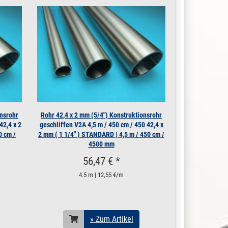
» Zum Artikel
» Zum Artikel
» Zum Artikel
» Zum Artikel
» Zum Artikel
onsrohr
Rohr 42,4 x 2 mm (5/4") Konstruktionsrohr
42,4 x 2
geschliffen V2A 4,5 m / 450 cm / 450 42,4 x
» Zum Artikel
0 cm /
2 mm ( 1 1/4" ) STANDARD | 4,5 m / 450 cm /
4500 mm
» Zum Artikel
56,47 € *
4.5 m | 12,55 €/m
» Zum Artikel
» Zum Artikel
» Zum Artikel