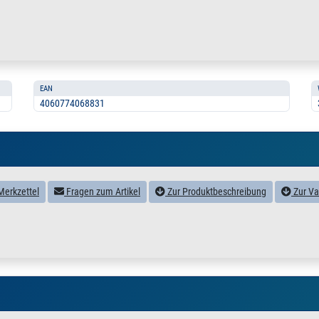
EAN
4060774068831
Merkzettel
Fragen zum Artikel
Zur Produktbeschreibung
Zur Va