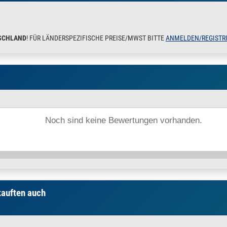
ahl EASY - 3 x Bohrung durchgehend gebohrt für Rundstahl
SCHLAND
! FÜR LÄNDERSPEZIFISCHE PREISE/MWST BITTE
ANMELDEN/REGISTR
tahl EASY - 3 x Bohrung ECK 45° 135° gebohrt 12,2 mm
tahl EASY - 3 x Bohrung ECK 90° Winkel gebohrt 12 mm
tahl EASY - 4 x Bohrung ANFANG / Endpfosten
tahl EASY - 4 x Bohrung Durchgangsbohrung 12 mm
Noch sind keine Bewertungen vorhanden.
tahl EASY - 4 x Bohrung ECK 45° durchstecken 12 mm
ahl EASY - 4 x Bohrung ECK 90° Pfosten Geländer
tahl EASY - 5 x Bohrung ANFANG END Pfosten
kauften auch
.
stahl EASY - 5 x Bohrung DURCHGANG 12,2 mm