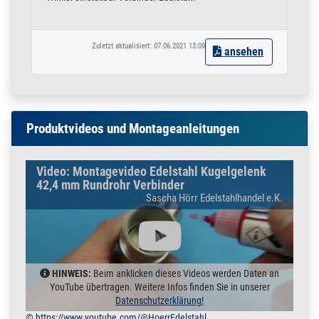
Zuletzt aktualisiert: 07.06.2021 13:09
ansehen
Produktvideos und Montageanleitungen
Video: Montagevideo Edelstahl Kugelgelenk
42,4 mm Rundrohr Verbinder
Sascha Hörr Edelstahlhandel e.K.
HINWEIS:
Beim anklicken dieses Videos werden Daten an
YouTube übertragen. Weitere Infos finden Sie in unserer
Datenschutzerklärung!
©
https://www.youtube.com/@HoerrEdelstahl