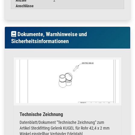
Anzahl
2
z.B.
Anschlüsse
Treppengeländer, Handläufen, Balkongeländer,
Möbel, Rahmengestelle, Tischgestell, Kleiderstangen
Stoßbügel, Cowcatcher oder Sturzbügel, Badeleiter
Hinweisschilder, Firmen und Edelstahl Werbeschilder
Dokumente, Warnhinweise und
Reling für Bistro oder Boot und viele weitere Eigenbauten
Sicherheitsinformationen
Andere Rohrverbinder, das Passende Rohr oder auch Endkappen,
sowie viele weitere Artikel, finden Sie in unserem Shop.
Technische Zeichnung
Datenblatt/Dokument "Technische Zeichnung" zum
Artikel Steckfitting Gelenk KUGEL für Rohr 42,4 x 2 mm
Winkel einstellbar Verbinder Edelstahl