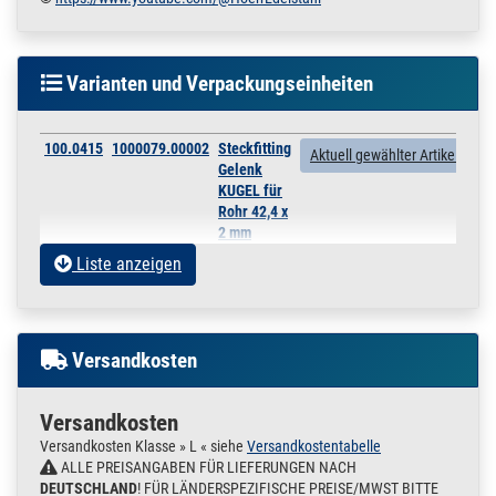
Varianten und Verpackungseinheiten
100.0415
1000079.00002
Steckfitting
Aktuell gewählter Artikel
Gelenk
KUGEL für
Rohr 42,4 x
2 mm
Winkel
Liste anzeigen
einstellbar
Verbinder
Edelstahl
für Rohr 42,4
Versandkosten
x 2 mm
100.0420
1000079.00003
Steckfitting Gelenk
» Zum Artikel
KUGEL für Rohr 48,3
Versandkosten
x 2 mm Winkel
Versandkosten Klasse » L « siehe
Versandkostentabelle
einstellbar
ALLE PREISANGABEN FÜR LIEFERUNGEN NACH
Verbinder Edelstahl
DEUTSCHLAND
! FÜR LÄNDERSPEZIFISCHE PREISE/MWST BITTE