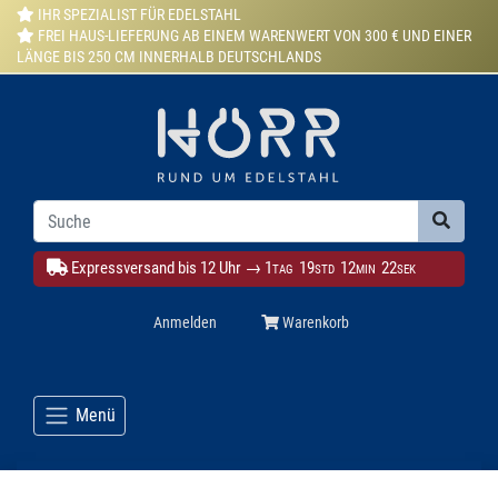
IHR SPEZIALIST FÜR EDELSTAHL
FREI HAUS-LIEFERUNG AB EINEM WARENWERT VON 300 € UND EINER
LÄNGE BIS 250 CM INNERHALB DEUTSCHLANDS
Expressversand bis 12 Uhr →
1
19
12
20
TAG
STD
MIN
SEK
Anmelden
Warenkorb
Menü