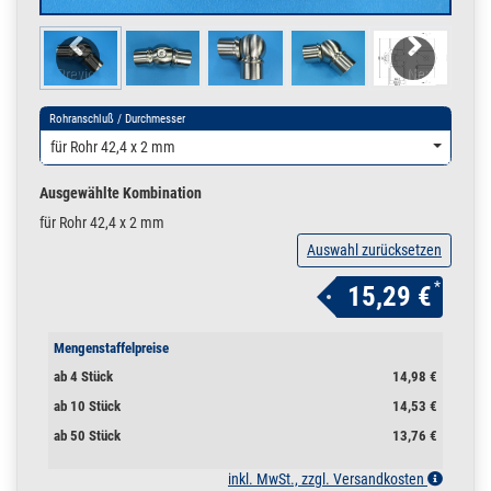
Previo
Next
us
Rohranschluß / Durchmesser
für Rohr 42,4 x 2 mm
Ausgewählte Kombination
für Rohr 42,4 x 2 mm
Auswahl zurücksetzen
*
15,29 €
Mengenstaffelpreise
ab 4 Stück
14,98 €
ab 10 Stück
14,53 €
ab 50 Stück
13,76 €
inkl. MwSt., zzgl. Versandkosten