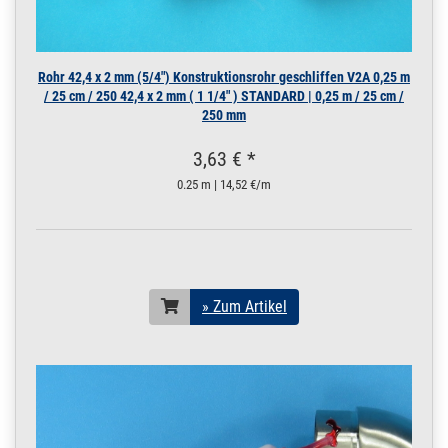
Rohr 42,4 x 2 mm (5/4") Konstruktionsrohr geschliffen V2A 0,25 m
/ 25 cm / 250 42,4 x 2 mm ( 1 1/4" ) STANDARD | 0,25 m / 25 cm /
250 mm
3,63 € *
0.25 m | 14,52 €/m
» Zum Artikel