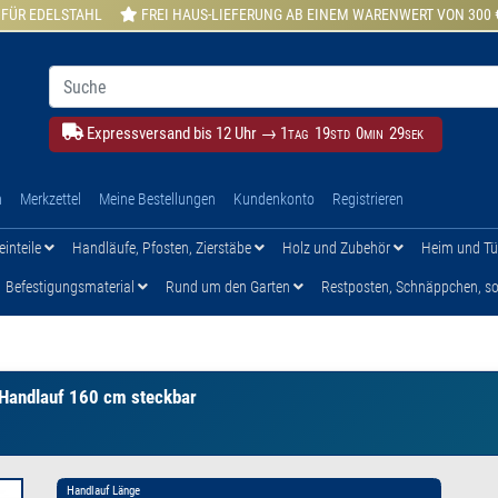
 FÜR EDELSTAHL
FREI HAUS-LIEFERUNG AB EINEM WARENWERT VON 300 
Expressversand bis 12 Uhr →
1
19
0
28
TAG
STD
MIN
SEK
h
Merkzettel
Meine Bestellungen
Kundenkonto
Registrieren
einteile
Handläufe, Pfosten, Zierstäbe
Holz und Zubehör
Heim und T
Befestigungsmaterial
Rund um den Garten
Restposten, Schnäppchen, son
 Handlauf 160 cm steckbar
Handlauf Länge