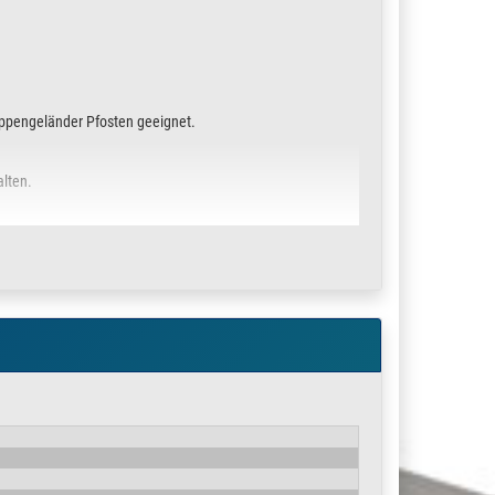
reppengeländer Pfosten geeignet.
alten.
n
de ist mittig offen, somit könnte nachträglich ein Kabel