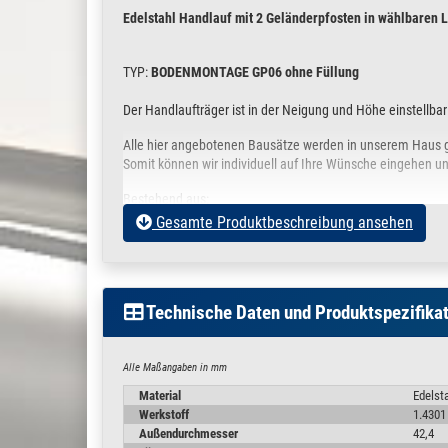
Edelstahl Handlauf mit 2 Geländerpfosten in wählbaren 
TYP:
BODENMONTAGE GP06 ohne Füllung
Der Handlaufträger ist in der Neigung und Höhe einstellba
Alle hier angebotenen Bausätze werden in unserem Haus g
Somit können wir individuell auf Ihre Wünsche eingehen un
Bestehend aus:
Gesamte Produktbeschreibung ansehen
1. 2x Geländerpfosten
Nr. 380.3001 ( Abbildung und Bemaß
Der Pfosten wird aus einem Edelstahl-Rohr 42,4 x
Der Handlaufträger ist in der Neigung und Höhe ind
Technische Daten und Produktspezifika
a
. gebohrter Handlauf mit verschraubter Handlaufr
b.
mit Kugelring
Alle Maßangaben in mm
Automaten verschweißte Edelstahl Ronde / Fußplatt
Material
Edelst
o.ä. durch den Pfosten gezogen werden
Werkstoff
1.4301
Eine Abdeckrosette Ø 105 mm zum abdecken der R
Außendurchmesser
42,4