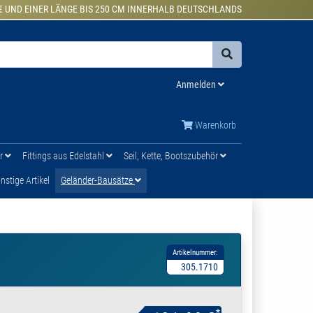
€ UND EINER LÄNGE BIS 250 CM INNERHALB DEUTSCHLANDS
Anmelden
Warenkorb
ür
Fittings aus Edelstahl
Seil, Kette, Bootszubehör
stige Artikel
Geländer-Bausätze
Artikelnummer:
305.1710
*