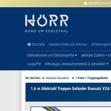
IHR SPEZIALIST
Startseite
Neueste Artikel und Aktionen
Artikelvergleic
Edelstahlrohre und Edelstahlprofile
Geländer Zubehör + Kl
Auspuff
Werkzeuge, Verbrauchsmaterial & Schweißen
Sie sind hier:
Geländer-Bausätze
I-Form + Treppengeländer
1,6 m Edelstahl Treppen Geländer Bausatz V2A