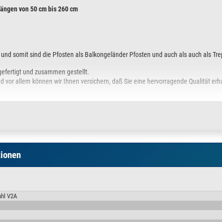
Längen von 50 cm bis 260 cm
r und somit sind die Pfosten als Balkongeländer Pfosten und auch als auch als T
efertigt und zusammen gestellt.
d vor allem können wir Ihnen versichern, daß Sie eine hervorragende Qualität erh
ung in Grafik )
 2 mm / Gesamtlänge vom Boden bis Oberkante Handlauf = 100cm gefertigt.
ividuell einstellbar. Bei der Handlauf Befestigungsart können Sie wählen zwische
tionen
ägerplatte oder
e Ø 100 x 6 mm mit 3 Bohrungen Ø 11 mm auf einem Lochkreis von 76 mm. Die Ron
ahl V2A
onde und Schrauben.