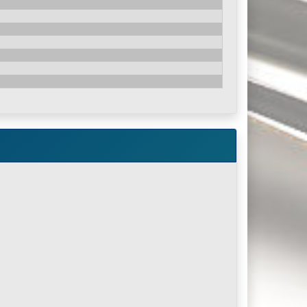
für die Geländerpfosten angebracht. Bei der Auswahl
ten ausreichend sind.
n Teile + einer Montageanleitung geliefert.
t im Shop an: