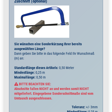
Zuschnitt (optional)
Sie wünschen eine Sonderkürzung Ihrer bereits
ausgewählten Länge?
Dann geben Sie bitte in das folgende Feld Ihr Wunschmaß
(m) an:
Standardlänge dieses Artikels:
0,50 Meter
Mindestlänge:
0,25 m
Maximallänge:
0,50 m
BITTE BEACHTEN SIE:
Abschnitte fallen NICHT an und werden somit NICHT
mitgeliefert. Eingegebene Sonderschnittmaße sind vom
Umtausch ausgeschlossen.
Toleranz:
+/- 3mm
Mindestlänge:
0,25 m