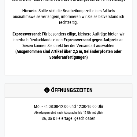
30 x 30 x 3 mm | 1 m /
100 cm / 1000 mm
Hinweis:
Sollte sich die Bearbeitungszeit eines Artikels
ausnahmsweise verlängern, informieren wir Sie selbstverständlich
250.0115
2500002.00018
Winkelstahl 30x30 x
» Zum Artikel
rechtzeitig.
3 Winkeleisen Profil
Edelstahl V2A matt
Expressversand:
Für besonders eilige, kleinere Aufträge bieten wir
1,2 m / 120 cm / 1
innerhalb Deutschlands einen
Expressversand gegen Aufpreis
an.
30 x 30 x 3 mm | 1,2 m /
Diesen können Sie direkt bei der Versandart auswählen.
120 cm / 1200 mm
(
Ausgenommen sind Artikel über 2,5 m, Geländerpfosten oder
250.0115
2500002.00019
Winkelstahl 30x30 x
Sonderanfertigungen
)
» Zum Artikel
3 Winkeleisen Profil
Edelstahl V2A matt
1,45 m / 145 cm /
30 x 30 x 3 mm | 1,45 m
/ 145 cm / 1450 mm
ÖFFNUNGSZEITEN
250.0115
2500002.00020
Winkelstahl 30x30 x
» Zum Artikel
3 Winkeleisen Profil
Edelstahl V2A matt
Mo. - Fr. 08:00-12:00 und 12:30-16:00 Uhr
2 m / 200 cm / 200
Abholungen sind nach Absprache bis 17 Uhr möglich
30 x 30 x 3 mm | 2 m /
Sa, So & Feiertage: geschlossen
200 cm / 2000 mm
250.0115
2500002.00021
Winkelstahl 30x30 x
» Zum Artikel