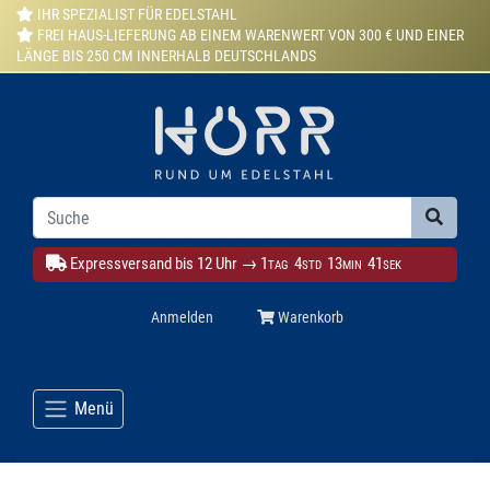
IHR SPEZIALIST FÜR EDELSTAHL
FREI HAUS-LIEFERUNG AB EINEM WARENWERT VON 300 € UND EINER
LÄNGE BIS 250 CM INNERHALB DEUTSCHLANDS
Expressversand bis 12 Uhr →
1
4
13
40
TAG
STD
MIN
SEK
Anmelden
Warenkorb
Menü