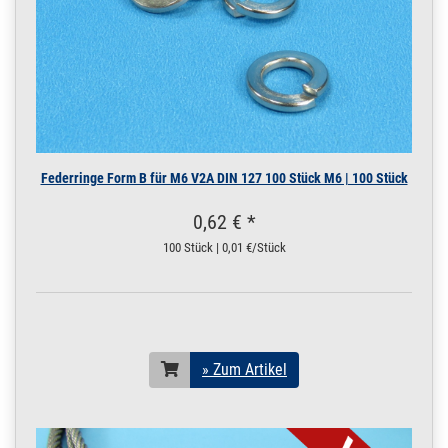
3 Winkeleisen Profil
Edelstahl V2A matt
1 m / 100 cm / 100
25 x 25 x 3 mm | 1 m /
100 cm / 1000 mm
250.0112
2500009.00018
Winkelstahl 25x25 x
» Zum Artikel
3 Winkeleisen Profil
Edelstahl V2A matt
1,2 m / 120 cm / 1
Federringe Form B für M6 V2A DIN 127 100 Stück M6 | 100 Stück
25 x 25 x 3 mm | 1,2 m /
120 cm / 1200 mm
0,62 € *
250.0112
2500009.00019
Winkelstahl 25x25 x
» Zum Artikel
100 Stück | 0,01 €/Stück
3 Winkeleisen Profil
Edelstahl V2A matt
1,45 m / 145 cm /
25 x 25 x 3 mm | 1,45 m
/ 145 cm / 1450 mm
250.0112
2500009.00020
Winkelstahl 25x25 x
» Zum Artikel
» Zum Artikel
3 Winkeleisen Profil
Edelstahl V2A matt
2 m / 200 cm / 200
25 x 25 x 3 mm | 2 m /