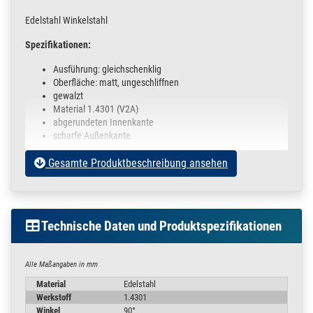
Edelstahl Winkelstahl
Spezifikationen:
Ausführung: gleichschenklig
Oberfläche: matt, ungeschliffnen
gewalzt
Material 1.4301 (V2A)
abgerundeten Innenkante
scharfe Außenkante
Angegeben ist die Schenkellänge und die Materialstärke.
Gesamte Produktbeschreibung ansehen
In der oberen Auswahlbox können Sie
die unterschiedlichen Abmessungen
Ihre gewünschte Stückzahl
Technische Daten und Produktspezifikationen
wählen.
Alle Maßangaben in mm
Die Längentoleranz beträgt +/- 3 mm
Material
Edelstahl
Außerdem finden Sie eine Fülle an Rohren und Profilen
Werkstoff
1.4301
Winkel
90°