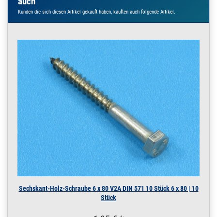
auch
Edelstahl V2A matt
2 m / 200 cm / 200
Kunden die sich diesen Artikel gekauft haben, kauften auch folgende Artikel.
20 x 20 x 3 mm | 2 m /
200 cm / 2000 mm
250.0110
2500001.00021
Winkelstahl 20x20 x
» Zum Artikel
3 Winkeleisen Profil
Edelstahl V2A matt
2,5 m / 250 cm / 2
20 x 20 x 3 mm | 2,5 m /
250 cm / 2500 mm
250.0110
2500001.00022
Winkelstahl 20x20 x
» Zum Artikel
3 Winkeleisen Profil
Edelstahl V2A matt
3 m / 300 cm / 300
20 x 20 x 3 mm | 3 m /
300 cm / 3000 mm
250.0110
2500001.00023
Winkelstahl 20x20 x
» Zum Artikel
3 Winkeleisen Profil
Edelstahl V2A matt
Sechskant-Holz-Schraube 6 x 80 V2A DIN 571 10 Stück 6 x 80 | 10
3,5 m / 350 cm / 3
Stück
20 x 20 x 3 mm | 3,5 m /
350 cm / 3500 mm