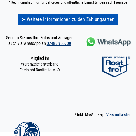
Konstruktionsrohr
* Rechnungskauf nur für Behörden und öffentliche Einrichtungen nach Freigabe
POLIERT V4A Boot 6
m / 600 cm / 6000
➤ Weitere Informationen zu den Zahlungsarten
mm
20 x 1,5 mm POLIERT
V4A | 6 m / 600 cm /
Senden Sie uns Ihre Fotos und Anfragen
6000 mm
auch via WhatsApp an
02485 955700
200.0040
2000008.00016
Rohr 20 x 2 mm
» Zum Artikel
Konstruktionsrohr
geschliffen V2A 0,5
Mitglied im
m / 50 cm / 500 mm
Warenzeichenverband
Edelstahl Rostfrei e.V. ®
20 x 2 mm | 0,5 m / 50
cm / 500 mm
200.0040
2000008.00015
Rohr 20 x 2 mm
» Zum Artikel
Konstruktionsrohr
geschliffen V2A
0,25 m / 25 cm /
250 mm
20 x 2 mm | 0,25 m / 25
* inkl. MwSt., zzgl.
Versandkosten
cm / 250 mm
200.0040
2000008.00017
Rohr 20 x 2 mm
» Zum Artikel
Konstruktionsrohr