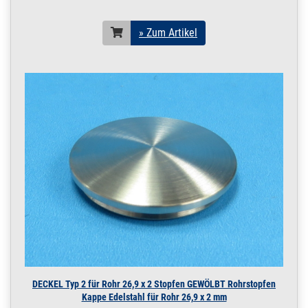
m / 100 cm / 1000
mm
19 x 1,5 mm POLIERT
» Zum Artikel
V4A | 1 m / 100 cm /
1000 mm
200.0037
2000073.00018
Rohr 19 x 1,5 mm
» Zum Artikel
Konstruktionsrohr
POLIERT V4A Boot
1,2 m / 120 cm /
1200 mm
19 x 1,5 mm POLIERT
V4A | 1,2 m / 120 cm /
1200 mm
200.0037
2000073.00019
Rohr 19 x 1,5 mm
» Zum Artikel
Konstruktionsrohr
POLIERT V4A Boot
1,45 m / 145 cm /
1450 mm
19 x 1,5 mm POLIERT
V4A | 1,45 m / 145 cm /
1450 mm
DECKEL Typ 2 für Rohr 26,9 x 2 Stopfen GEWÖLBT Rohrstopfen
200.0037
2000073.00020
Kappe Edelstahl für Rohr 26,9 x 2 mm
Rohr 19 x 1,5 mm
» Zum Artikel