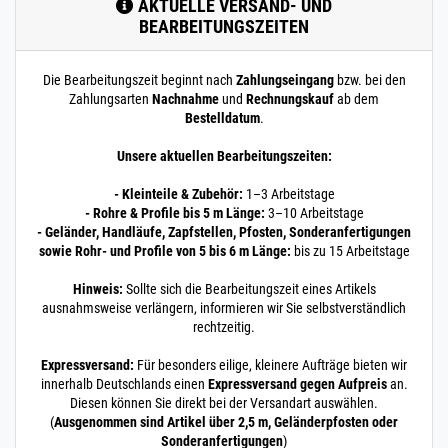
m / 600 cm / 6000
AKTUELLE VERSAND- UND
mm
BEARBEITUNGSZEITEN
19 x 1,5 mm POLIERT
V4A | 6 m / 600 cm /
Die Bearbeitungszeit beginnt nach
Zahlungseingang
bzw. bei den
6000 mm
Zahlungsarten
Nachnahme
und
Rechnungskauf
ab dem
200.0042
2000074.00016
Rohr 20 x 1,5 mm
» Zum Artikel
Bestelldatum
.
Konstruktionsrohr
POLIERT V4A Boot
Unsere aktuellen Bearbeitungszeiten:
0,5 m / 50 cm / 500
mm
- Kleinteile & Zubehör:
1–3 Arbeitstage
20 x 1,5 mm POLIERT
- Rohre & Profile bis 5 m Länge:
3–10 Arbeitstage
V4A | 0,5 m / 50 cm /
- Geländer, Handläufe, Zapfstellen, Pfosten, Sonderanfertigungen
500 mm
sowie Rohr- und Profile von 5 bis 6 m Länge:
bis zu 15 Arbeitstage
200.0042
2000074.00015
Rohr 20 x 1,5 mm
» Zum Artikel
Hinweis:
Sollte sich die Bearbeitungszeit eines Artikels
Konstruktionsrohr
ausnahmsweise verlängern, informieren wir Sie selbstverständlich
POLIERT V4A Boot
rechtzeitig.
0,25 m / 25 cm /
250 mm
Expressversand:
Für besonders eilige, kleinere Aufträge bieten wir
20 x 1,5 mm POLIERT
innerhalb Deutschlands einen
Expressversand gegen Aufpreis
an.
V4A | 0,25 m / 25 cm /
Diesen können Sie direkt bei der Versandart auswählen.
250 mm
(
Ausgenommen sind Artikel über 2,5 m, Geländerpfosten oder
200.0042
2000074.00017
Rohr 20 x 1,5 mm
» Zum Artikel
Sonderanfertigungen
)