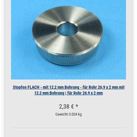
16 x 2 mm | 6 m / 600
cm / 6000 mm
200.0037
2000073.00016
Rohr 19 x 1,5 mm
» Zum Artikel
Konstruktionsrohr
POLIERT V4A Boot
0,5 m / 50 cm / 500
mm
19 x 1,5 mm POLIERT
V4A | 0,5 m / 50 cm /
500 mm
200.0037
2000073.00015
Rohr 19 x 1,5 mm
» Zum Artikel
Konstruktionsrohr
POLIERT V4A Boot
Stopfen FLACH - mit 12,2 mm Bohrung - für Rohr 26,9 x 2 mm mit
0,25 m / 25 cm /
12,2 mm Bohrung | für Rohr 26,9 x 2 mm
250 mm
19 x 1,5 mm POLIERT
2,38 € *
V4A | 0,25 m / 25 cm /
250 mm
Gewicht
0.024 kg
200.0037
2000073.00017
Rohr 19 x 1,5 mm
» Zum Artikel
Konstruktionsrohr
POLIERT V4A Boot 1