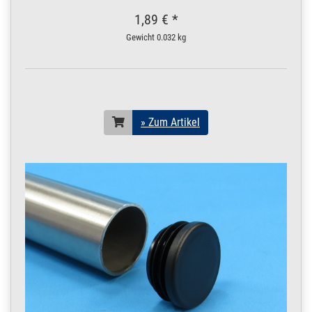
Konstruktionsrohr
POLIERT V4A Boot 2
1,89 € *
m / 200 cm / 2000
Gewicht
0.032 kg
mm
19 x 1,5 mm POLIERT
V4A | 2 m / 200 cm /
2000 mm
200.0037
2000073.00021
Rohr 19 x 1,5 mm
» Zum Artikel
Konstruktionsrohr
» Zum Artikel
POLIERT V4A Boot
2,5 m / 250 cm /
2500 mm
19 x 1,5 mm POLIERT
V4A | 2,5 m / 250 cm /
2500 mm
200.0037
2000073.00022
Rohr 19 x 1,5 mm
» Zum Artikel
Konstruktionsrohr
POLIERT V4A Boot 3
m / 300 cm / 3000
mm
19 x 1,5 mm POLIERT
V4A | 3 m / 300 cm /
3000 mm