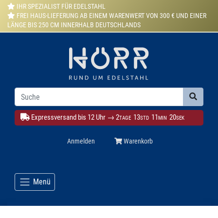
IHR SPEZIALIST FÜR EDELSTAHL
FREI HAUS-LIEFERUNG AB EINEM WARENWERT VON 300 € UND EINER
LÄNGE BIS 250 CM INNERHALB DEUTSCHLANDS
Expressversand bis 12 Uhr →
2
13
11
18
TAGE
STD
MIN
SEK
Anmelden
Warenkorb
Menü