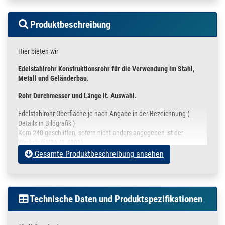
Produktbeschreibung
Hier bieten wir
Edelstahlrohr Konstruktionsrohr für die Verwendung im Stahl,
Metall und Geländerbau.
Rohr Durchmesser und Länge lt. Auswahl.
Edelstahlrohr Oberfläche je nach Angabe in der Bezeichnung (
Details in Bildgrafik )
Korn 240 geschliffen, sofern nicht anders angegeben ist der
Werkstoff V2A (1.4301)
angelehnt an DIN 17455 / EN ISO 1127
Gesamte Produktbeschreibung ansehen
Die Rohre sind an den Enden leicht entgratet und werden in einer
Schutzfolie verpackt.
In der oberen Auswahlbox können Sie
Technische Daten und Produktspezifikationen
Ihre gewünschte Stückzahl
die unterschiedlichen Rohrdurchmesser