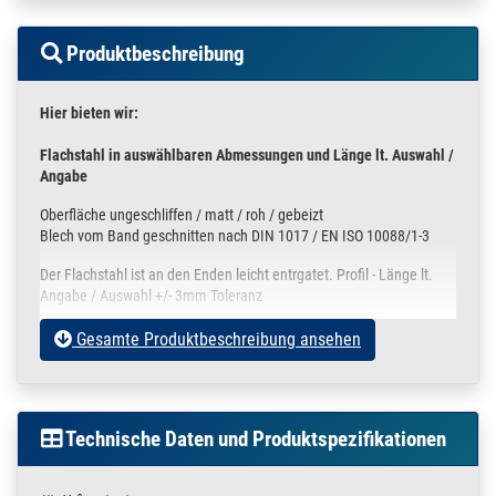
Produktbeschreibung
Hier bieten wir:
Flachstahl in auswählbaren
Abmessungen und Länge lt. Auswahl /
Angabe
Oberfläche ungeschliffen / matt / roh / gebeizt
Blech vom Band geschnitten nach DIN 1017 / EN ISO 10088/1-3
Der Flachstahl ist an den Enden leicht entrgatet. Profil - Länge lt.
Angabe / Auswahl +/- 3mm Toleranz
Die Einsatzmöglichkeiten sind sehr vielfältig und ideal geeignet für
Gesamte Produktbeschreibung ansehen
z.B.
Bau von Ankerplatten
Geländerpfosten Schwert Pfosten
Technische Daten und Produktspezifikationen
Wandanker
Grundplatten
Abschlußleisten