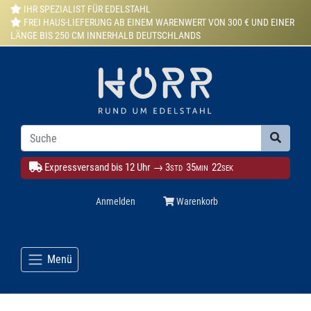
IHR SPEZIALIST FÜR EDELSTAHL
FREI HAUS-LIEFERUNG AB EINEM WARENWERT VON 300 € UND EINER
LÄNGE BIS 250 CM INNERHALB DEUTSCHLANDS
Expressversand bis 12 Uhr →
3
35
21
STD
MIN
SEK
Anmelden
Warenkorb
Menü