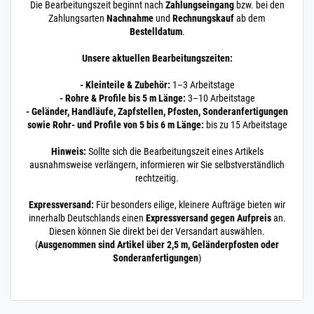
ungeschliffen
Die Bearbeitungszeit beginnt nach
Zahlungseingang
bzw. bei den
Edelstahl FLACH 2,5
Zahlungsarten
Nachnahme
und
Rechnungskauf
ab dem
m / 250 cm / 2
Bestelldatum
.
20 x 5 mm | 2,5 m / 250
Unsere aktuellen Bearbeitungszeiten:
cm / 2500 mm
220.0015
2200003.00016
Flachstahl 20x5 mm
» Zum Artikel
- Kleinteile & Zubehör:
1–3 Arbeitstage
V2A matt /
- Rohre & Profile bis 5 m Länge:
3–10 Arbeitstage
ungeschliffen
- Geländer, Handläufe, Zapfstellen, Pfosten, Sonderanfertigungen
Edelstahl FLACH 3
sowie Rohr- und Profile von 5 bis 6 m Länge:
bis zu 15 Arbeitstage
m / 300 cm / 300
20 x 5 mm | 3 m / 300
Hinweis:
Sollte sich die Bearbeitungszeit eines Artikels
cm / 3000 mm
ausnahmsweise verlängern, informieren wir Sie selbstverständlich
220.0015
2200003.00017
Flachstahl 20x5 mm
rechtzeitig.
» Zum Artikel
V2A matt /
ungeschliffen
Expressversand:
Für besonders eilige, kleinere Aufträge bieten wir
Edelstahl FLACH 3,5
innerhalb Deutschlands einen
Expressversand gegen Aufpreis
an.
m / 350 cm / 3
Diesen können Sie direkt bei der Versandart auswählen.
(
Ausgenommen sind Artikel über 2,5 m, Geländerpfosten oder
20 x 5 mm | 3,5 m / 350
Sonderanfertigungen
)
cm / 3500 mm
220.0015
2200003.00018
Flachstahl 20x5 mm
» Zum Artikel
V2A matt /
ungeschliffen