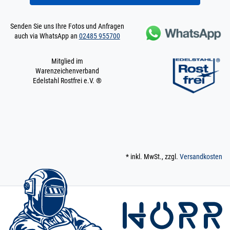
220.0025
2200005.00013
Flachstahl 25x4 mm
» Zum Artikel
V2A matt /
Senden Sie uns Ihre Fotos und Anfragen
ungeschliffen
auch via WhatsApp an
02485 955700
Edelstahl FLACH
1,45 m / 145 cm /
25 x 4 mm | 1,45 m /
Mitglied im
145 cm / 1450 mm
Warenzeichenverband
Edelstahl Rostfrei e.V. ®
220.0025
2200005.00014
Flachstahl 25x4 mm
» Zum Artikel
V2A matt /
ungeschliffen
Edelstahl FLACH 2
m / 200 cm / 200
25 x 4 mm | 2 m / 200
cm / 2000 mm
220.0025
2200005.00015
Flachstahl 25x4 mm
* inkl. MwSt., zzgl.
Versandkosten
» Zum Artikel
V2A matt /
ungeschliffen
Edelstahl FLACH 2,5
m / 250 cm / 2
25 x 4 mm | 2,5 m / 250
cm / 2500 mm
220.0025
2200005.00016
Flachstahl 25x4 mm