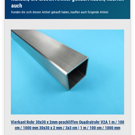
m / 200 cm / 200
auch
20 x 3 mm | 2 m / 200
Kunden die sich diesen Artikel gekauft haben, kauften auch folgende Artikel.
cm / 2000 mm
220.0005
2200001.00015
Flachstahl 20x3 mm
» Zum Artikel
V2A matt /
ungeschliffen
Edelstahl FLACH 2,5
m / 250 cm / 2
20 x 3 mm | 2,5 m / 250
cm / 2500 mm
220.0005
2200001.00016
Flachstahl 20x3 mm
» Zum Artikel
V2A matt /
ungeschliffen
Edelstahl FLACH 3
m / 300 cm / 300
20 x 3 mm | 3 m / 300
cm / 3000 mm
220.0005
2200001.00017
Flachstahl 20x3 mm
» Zum Artikel
V2A matt /
ungeschliffen
Vierkant Rohr 30x30 x 2mm geschliffen Quadratrohr V2A 1 m / 100
Edelstahl FLACH 3,5
cm / 1000 mm 30x30 x 2 mm / 3x3 cm | 1 m / 100 cm / 1000 mm
m / 350 cm / 3