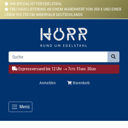
IHR SPEZIALIST FÜR EDELSTAHL
FREI HAUS-LIEFERUNG AB EINEM WARENWERT VON 300 € UND EINER
LÄNGE BIS 250 CM INNERHALB DEUTSCHLANDS
Expressversand bis 12 Uhr →
7
51
29
STD
MIN
SEK
Anmelden
Warenkorb
Menü