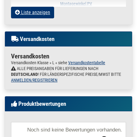
Montagewinkel PV
für C- Schiene 26/18
Liste anzeigen
100.9840
1000171.00002
Anschlusswinkel
Aktuell gewählter Artikel
Langloch für C -
Schiene 28x28 -
90° gewinkelt
Versandkosten
V4A Edelstahl
für C- Schiene 28/28
Versandkosten
100.9855
1000171.00003
Anschlusswinkel
» Zum Artikel
Langloch für C -
Versandkosten Klasse » L « siehe
Versandkostentabelle
Schiene 36x36 - 90°
ALLE PREISANGABEN FÜR LIEFERUNGEN NACH
Loch Winkel
DEUTSCHLAND
! FÜR LÄNDERSPEZIFISCHE PREISE/MWST BITTE
Edelstahl V4A
ANMELDEN/REGISTRIEREN
für C- Schiene 36/36
Produktbewertungen
Noch sind keine Bewertungen vorhanden.