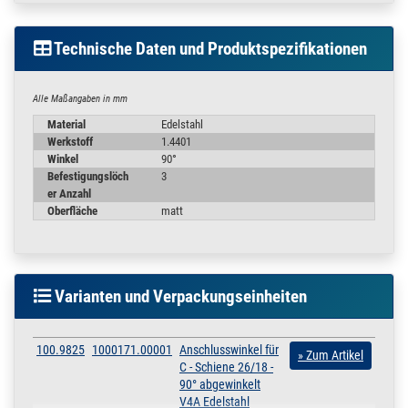
Lochabstand (LA) = 33 mm
Oberfläche: Blank
Werkstoff: Edelstahl A4
Technische Daten und Produktspezifikationen
Gewicht : 51 g
Alle Maßangaben in mm
Anwendungsgebiet
Material
Edelstahl
Werkstoff
1.4401
• Eckverbindungen
Winkel
90°
• Konsolen-Konstruktionen
Befestigungslöch
3
• Anschweißlaschem
er Anzahl
• Zaunlaschen
Oberfläche
matt
• freie Konstruktionen
Varianten und Verpackungseinheiten
100.9825
1000171.00001
Anschlusswinkel für
» Zum Artikel
C - Schiene 26/18 -
90° abgewinkelt
V4A Edelstahl