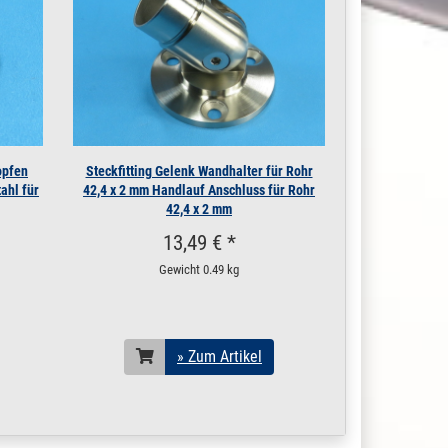
» Zum Artikel
» Zum Artikel
» Zum Artikel
opfen
Steckfitting Gelenk Wandhalter für Rohr
» Zum Artikel
ahl für
42,4 x 2 mm Handlauf Anschluss für Rohr
42,4 x 2 mm
» Zum Artikel
13,49 € *
Gewicht
0.49 kg
» Zum Artikel
» Zum Artikel
» Zum Artikel
» Zum Artikel
» Zum Artikel