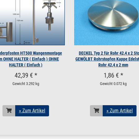
 V2A TORX TX10 ohne Schaft 1 Stück
 V2A TORX TX10 ohne Schaft 10 Stück
 V2A TORX TX10 ohne Schaft 100 Stück
derpfosten HT500 Wangenmontage
DECKEL Typ 2 für Rohr 42,4 x 2 St
 V2A TORX TX10 ohne Schaft 500 Stück
 m OHNE HALTER ( Einfach ) OHNE
GEWÖLBT Rohrstopfen Kappe Edelst
HALTER ( Einfach )
Rohr 42,4 x 2 mm
/ 24 V2A TORX TX10 mit Schaft 1 Stück
42,39 € *
1,86 € *
Gewicht
3.292 kg
Gewicht
0.072 kg
/ 24 V2A TORX TX10 mit Schaft 10 Stück
/ 24 V2A TORX TX10 mit Schaft 100 Stück
» Zum Artikel
» Zum Artikel
/ 24 V2A TORX TX10 mit Schaft 200 Stück
16 V2A TORX TX10 ohne Schaft 1 Stück