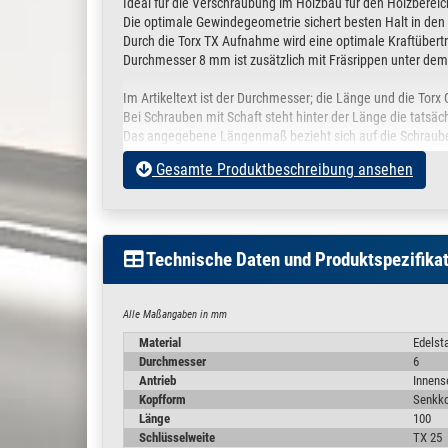
Ideal für die Verschraubung im Holzbau für den Holzbereic
Die optimale Gewindegeometrie sichert besten Halt in den 
Durch die Torx TX Aufnahme wird eine optimale Kraftübertr
Durchmesser 8 mm ist zusätzlich mit Fräsrippen unter dem
Im Artikeltext ist der Durchmesser; die Länge und die Tor
Bei Schrauben mit Schaft steht hinter der Länge die tatsä
Das angegebene Längenmaß bezieht sich auf die Schraube
Gesamte Produktbeschreibung ansehen
Vorteile:
Taumelfreier Torx Antrieb
Der Antrieb TX-Innensechsrund ermöglicht vom Ansetzen b
Technische Daten und Produktspezifika
Kein vorbohren
Auf ein Vorbohren kann weitestgehend verzichtet werden.
Wir empfehlen jedoch immer einen Anwendungsversuch 
Alle Maßangaben in mm
Material
Edelst
Durchmesser
6
Antrieb
Innens
Kopfform
Senkk
Länge
100
Schlüsselweite
TX 25