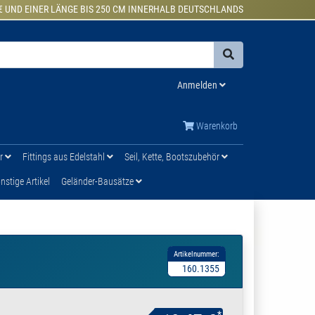
€ UND EINER LÄNGE BIS 250 CM INNERHALB DEUTSCHLANDS
Anmelden
Warenkorb
ür
Fittings aus Edelstahl
Seil, Kette, Bootszubehör
stige Artikel
Geländer-Bausätze
Artikelnummer:
160.1355
*