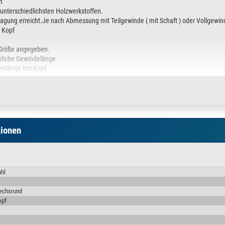
h
unterschiedlichsten Holzwerkstoffen.
agung erreicht.Je nach Abmessung mit Teilgewinde ( mit Schaft ) oder Vollgewind
 Kopf
x Größe angegeben.
chliche Gewindelänge
nlänge mit Kopf.
is zum Versenken der Schraube ein einfaches und sicheres Einschrauben.
tionen
vorzunehmen.
ahl
echsrund
opf