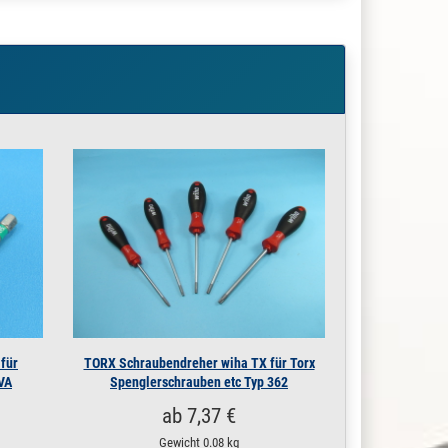
» Zum Artikel
» Zum Artikel
» Zum Artikel
» Zum Artikel
» Zum Artikel
» Zum Artikel
» Zum Artikel
» Zum Artikel
 für
TORX Schraubendreher wiha TX für Torx
 VA
Spenglerschrauben etc Typ 362
» Zum Artikel
ab 7,37 €
Gewicht
0.08 kg