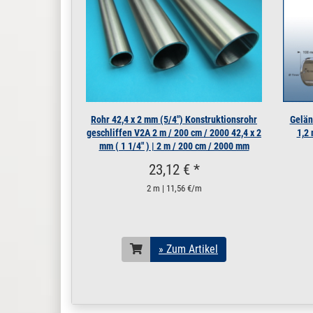
3 x 25 | 500 Stück
160.1205
1600254.00006
Spanplatten Schraube 3 x 30
3 x 30 | 1 Stück
160.1205
1600254.00003
Spanplatten Schraube 3 x 30
3 x 30 | 10 Stück
160.1205
1600254.00004
Spanplatten Schraube 3 x 30
3 x 30 | 100 Stück
Rohr 42,4 x 2 mm (5/4") Konstruktionsrohr
Gelän
160.1205
1600254.00005
Spanplatten Schraube 3 x 30
geschliffen V2A 2 m / 200 cm / 2000 42,4 x 2
1,2
3 x 30 | 500 Stück
mm ( 1 1/4" ) | 2 m / 200 cm / 2000 mm
160.1210
1600255.00006
Spanplatten Schraube 3 x 40 
23,12 € *
3 x 40 | 1 Stück
2 m | 11,56 €/m
160.1210
1600255.00003
Spanplatten Schraube 3 x 40 
3 x 40 | 10 Stück
160.1210
1600255.00004
Spanplatten Schraube 3 x 40 
3 x 40 | 100 Stück
» Zum Artikel
160.1210
1600255.00005
Spanplatten Schraube 3 x 40 
3 x 40 | 200 Stück
160.1215
1600256.00006
Spanplatten-Schraube 3,5 x 
3,5 x 16 | 1 Stück