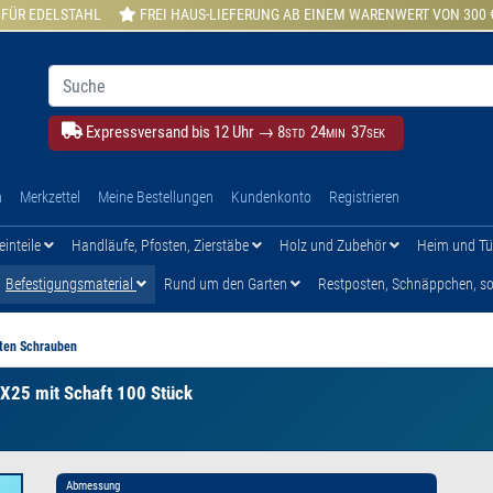
 FÜR EDELSTAHL
FREI HAUS-LIEFERUNG AB EINEM WARENWERT VON 300 
Expressversand bis 12 Uhr →
8
24
36
STD
MIN
SEK
h
Merkzettel
Meine Bestellungen
Kundenkonto
Registrieren
einteile
Handläufe, Pfosten, Zierstäbe
Holz und Zubehör
Heim und T
Befestigungsmaterial
Rund um den Garten
Restposten, Schnäppchen, son
ten Schrauben
X25 mit Schaft 100 Stück
Abmessung