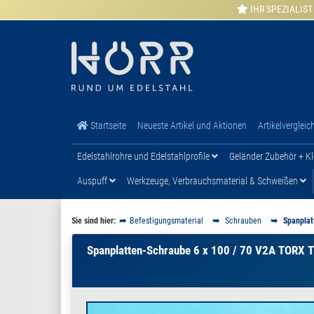
IHR SPEZIALIST
Startseite
Neueste Artikel und Aktionen
Artikelvergleic
Edelstahlrohre und Edelstahlprofile
Geländer Zubehör + Kl
Auspuff
Werkzeuge, Verbrauchsmaterial & Schweißen
Sie sind hier:
Befestigungsmaterial
Schrauben
Spanplat
Spanplatten-Schraube 6 x 100 / 70 V2A TORX T