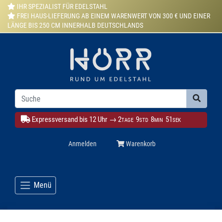
IHR SPEZIALIST FÜR EDELSTAHL
FREI HAUS-LIEFERUNG AB EINEM WARENWERT VON 300 € UND EINER
LÄNGE BIS 250 CM INNERHALB DEUTSCHLANDS
Expressversand bis 12 Uhr →
2
9
8
50
TAGE
STD
MIN
SEK
Anmelden
Warenkorb
Menü