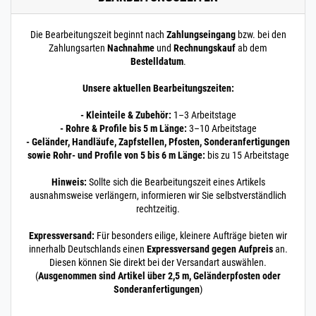
M6 x 10 V2A DIN
7991 100 Stück
Die Bearbeitungszeit beginnt nach
Zahlungseingang
bzw. bei den
M6 x 10 | 100 Stück
Zahlungsarten
Nachnahme
und
Rechnungskauf
ab dem
160.0945
1600183.00005
Senkkopf Schraube
» Zum Artikel
Bestelldatum
.
M6 x 10 V2A DIN
7991 500 Stück
Unsere aktuellen Bearbeitungszeiten:
M6 x 10 | 500 Stück
160.0950
1600184.00006
Senkkopf Schraube
- Kleinteile & Zubehör:
1–3 Arbeitstage
» Zum Artikel
M6 x 12 V2A DIN
- Rohre & Profile bis 5 m Länge:
3–10 Arbeitstage
7991 1 Stück
- Geländer, Handläufe, Zapfstellen, Pfosten, Sonderanfertigungen
sowie Rohr- und Profile von 5 bis 6 m Länge:
bis zu 15 Arbeitstage
M6 x 12 | 1 Stück
160.0950
1600184.00003
Senkkopf Schraube
» Zum Artikel
Hinweis:
Sollte sich die Bearbeitungszeit eines Artikels
M6 x 12 V2A DIN
ausnahmsweise verlängern, informieren wir Sie selbstverständlich
7991 10 Stück
rechtzeitig.
M6 x 12 | 10 Stück
160.0950
1600184.00004
Senkkopf Schraube
Expressversand:
Für besonders eilige, kleinere Aufträge bieten wir
» Zum Artikel
M6 x 12 V2A DIN
innerhalb Deutschlands einen
Expressversand gegen Aufpreis
an.
7991 100 Stück
Diesen können Sie direkt bei der Versandart auswählen.
M6 x 12 | 100 Stück
(
Ausgenommen sind Artikel über 2,5 m, Geländerpfosten oder
Sonderanfertigungen
)
160.0950
1600184.00005
Senkkopf Schraube
» Zum Artikel
M6 x 12 V2A DIN