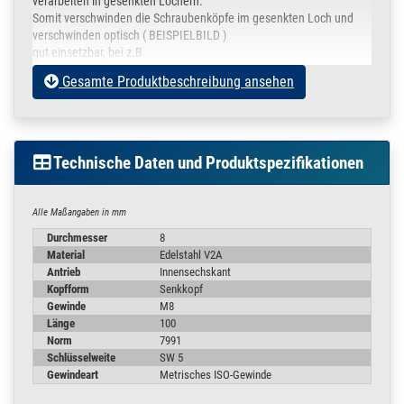
verarbeiten in gesenkten Löchern.
Somit verschwinden die Schraubenköpfe im gesenkten Loch und
verschwinden optisch ( BEISPIELBILD )
gut einsetzbar, bei z.B.
Gesamte Produktbeschreibung ansehen
Geländer
Handlauf
Fahrrad
Motorrad
Technische Daten und Produktspezifikationen
KFZ
Metallbau
Stahlbau
Alle Maßangaben in mm
Heizung Sanitär etc.
Durchmesser
8
Material
Edelstahl V2A
Antrieb
Innensechskant
Kopfform
Senkkopf
Gewinde
M8
Länge
100
Norm
7991
Schlüsselweite
SW 5
Gewindeart
Metrisches ISO-Gewinde