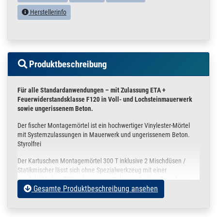
Herstellerinfo
Produktbeschreibung
Für alle Standardanwendungen – mit Zulassung ETA +
Feuerwiderstandsklasse F120
in Voll- und Lochsteinmauerwerk
sowie ungerissenem Beton.
Der fischer Montagemörtel ist ein hochwertiger Vinylester-Mörtel
mit Systemzulassungen in Mauerwerk und ungerissenem Beton.
Styrolfrei
Der Kartuschen Montagemörtel 300 T inklusive 2 Mischdüsen /
Statikmischer lässt sich ohne Spezialwerkzeug mit einer
handelsüblichen Silikon-Auspresspistole verarbeiten. Die robuste
Gesamte Produktbeschreibung ansehen
Kunststoffkartusche wird auch harten Baustellenbedingungen
gerecht.
ANWENDUNGSBEREICH: