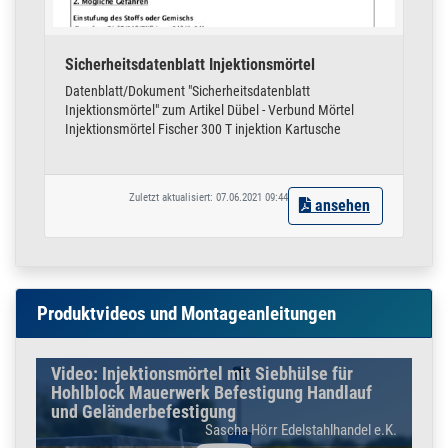
+20°C – +30°C 45 Min.
+30°C – +40°C 35 Min.
BITTE MONTAGEANLEITUNG BEACHTEN
Sicherheitsdatenblatt Injektionsmörtel
Datenblatt/Dokument "Sicherheitsdatenblatt
Injektionsmörtel" zum Artikel Dübel - Verbund Mörtel
Injektionsmörtel Fischer 300 T injektion Kartusche
Tuben und Dosen sind vom Umtausch ausgeschlossen
Andere Artikel, wie die passenden Ersatz Düsen und vieles mehr,
finden Sie in unserem Shop.
Zuletzt aktualisiert: 07.06.2021 09:44
ansehen
Produktvideos und Montageanleitungen
Video: Injektionsmörtel mit Siebhülse für
Hohlblock Mauerwerk Befestigung Handlauf
und Geländerbefestigung
Sascha Hörr Edelstahlhandel e.K.