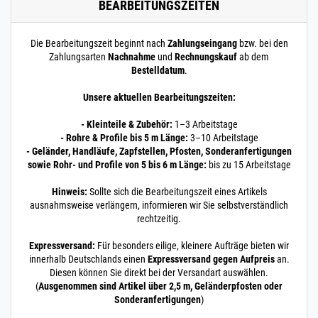
BEARBEITUNGSZEITEN
matt - V2A EN
10374
Ø 154 x 2 mm 45° matt
Die Bearbeitungszeit beginnt nach
Zahlungseingang
bzw. bei den
Zahlungsarten
Nachnahme
und
Rechnungskauf
ab dem
Bestelldatum
.
Unsere aktuellen Bearbeitungszeiten:
- Kleinteile & Zubehör:
1–3 Arbeitstage
- Rohre & Profile bis 5 m Länge:
3–10 Arbeitstage
- Geländer, Handläufe, Zapfstellen, Pfosten, Sonderanfertigungen
sowie Rohr- und Profile von 5 bis 6 m Länge:
bis zu 15 Arbeitstage
Hinweis:
Sollte sich die Bearbeitungszeit eines Artikels
ausnahmsweise verlängern, informieren wir Sie selbstverständlich
rechtzeitig.
Expressversand:
Für besonders eilige, kleinere Aufträge bieten wir
innerhalb Deutschlands einen
Expressversand gegen Aufpreis
an.
Diesen können Sie direkt bei der Versandart auswählen.
(
Ausgenommen sind Artikel über 2,5 m, Geländerpfosten oder
Sonderanfertigungen
)