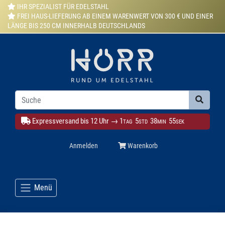
IHR SPEZIALIST FÜR EDELSTAHL
FREI HAUS-LIEFERUNG AB EINEM WARENWERT VON 300 € UND EINER
LÄNGE BIS 250 CM INNERHALB DEUTSCHLANDS
Expressversand bis 12 Uhr →
1
5
38
53
TAG
STD
MIN
SEK
Anmelden
Warenkorb
Menü