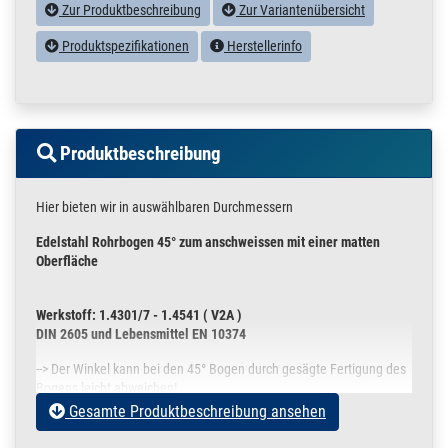
Zur Produktbeschreibung
Zur Variantenübersicht
Produktspezifikationen
Herstellerinfo
Produktbeschreibung
Hier bieten wir in auswählbaren Durchmessern
Edelstahl Rohrbogen 45° zum anschweissen mit einer matten
Oberfläche
Werkstoff: 1.4301/7 - 1.4541 ( V2A )
DIN 2605 und Lebensmittel EN 10374
--> Der Winkel kann bei den 45° Bogen durch gesägte Fertigung des
Bogens leicht abweichen!
Gesamte Produktbeschreibung ansehen
Angegeben ist immer der Rohrbogen Außendurchmesser (D) und
die Wandstärke (w) des Bogens.