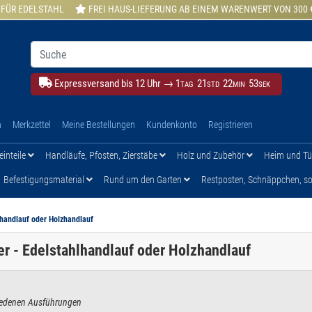
 FÜR EDELSTAHL
FREI HAUS-LIEFERUNG AB EINEM WARENWERT VON 300 
Expressversand bis 12 Uhr →
1
21
22
52
TAG
STD
MIN
SEK
h
Merkzettel
Meine Bestellungen
Kundenkonto
Registrieren
einteile
Handläufe, Pfosten, Zierstäbe
Holz und Zubehör
Heim und T
Befestigungsmaterial
Rund um den Garten
Restposten, Schnäppchen, son
handlauf oder Holzhandlauf
r - Edelstahlhandlauf oder Holzhandlauf
hiedenen Ausführungen