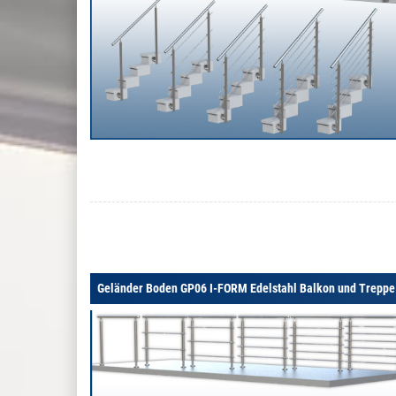
Geländer Boden GP06 I-FORM Edelstahl Balkon und Treppe