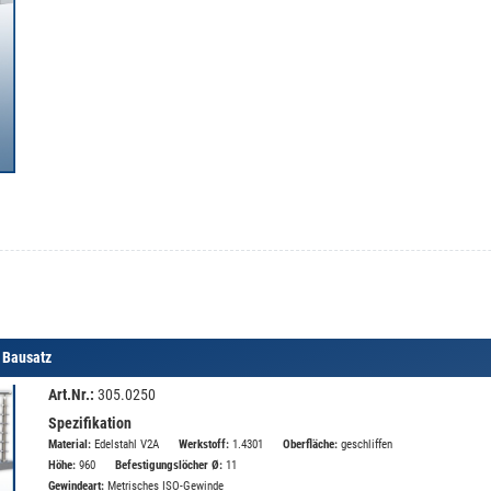
 Bausatz
Art.Nr.:
305.0250
Spezifikation
Material:
Edelstahl V2A
Werkstoff:
1.4301
Oberfläche:
geschliffen
Höhe:
960
Befestigungslöcher Ø:
11
Gewindeart:
Metrisches ISO-Gewinde