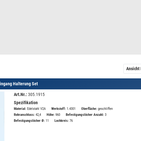
Ansicht
ingang Halterung Set
Art.Nr.:
305.1915
Spezifikation
Material:
Edelstahl V2A
Werkstoff:
1.4301
Oberfläche:
geschliffen
Rohranschluss:
42,4
Höhe:
960
Befestigungslöcher Anzahl:
3
Befestigungslöcher Ø:
11
Lochkreis:
76