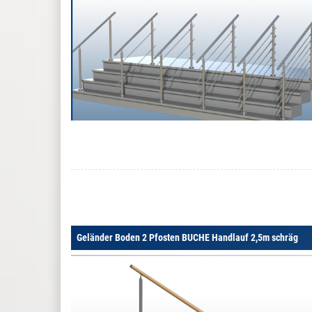
Geländer Boden 2 Pfosten BUCHE Handlauf 2,5m schräg