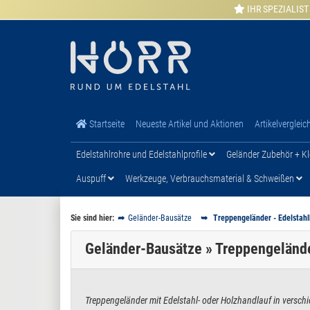
IHR SPEZIALIST
Startseite
Neueste Artikel und Aktionen
Artikelvergleic
Edelstahlrohre und Edelstahlprofile
Geländer Zubehör + Kl
Auspuff
Werkzeuge, Verbrauchsmaterial & Schweißen
Sie sind hier:
Geländer-Bausätze
Treppengeländer - Edelstahl
Geländer-Bausätze » Treppengelände
Treppengeländer mit Edelstahl- oder Holzhandlauf in versc