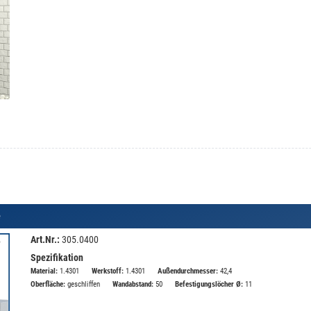
e
Art.Nr.:
305.0400
Spezifikation
Material:
1.4301
Werkstoff:
1.4301
Außendurchmesser:
42,4
Oberfläche:
geschliffen
Wandabstand:
50
Befestigungslöcher Ø:
11