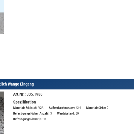
tlich Wange Eingang
Art.Nr.:
305.1980
Spezifikation
Material:
Edelstahl V2A
Außendurchmesser:
42,4
Materialstärke:
2
Befestigungslöcher Anzahl:
3
Wandabstand:
50
Befestigungslöcher Ø:
11