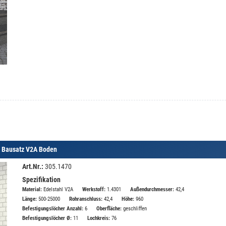
r Bausatz V2A Boden
Art.Nr.:
305.1470
Spezifikation
Material:
Edelstahl V2A
Werkstoff:
1.4301
Außendurchmesser:
42,4
Länge:
500-25000
Rohranschluss:
42,4
Höhe:
960
Befestigungslöcher Anzahl:
6
Oberfläche:
geschliffen
Befestigungslöcher Ø:
11
Lochkreis:
76