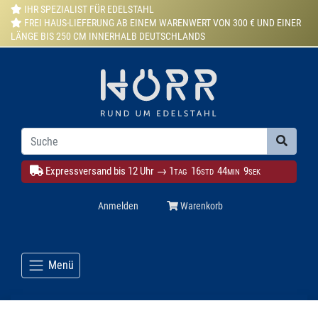
IHR SPEZIALIST FÜR EDELSTAHL
FREI HAUS-LIEFERUNG AB EINEM WARENWERT VON 300 € UND EINER
LÄNGE BIS 250 CM INNERHALB DEUTSCHLANDS
Expressversand bis 12 Uhr →
1
16
44
7
TAG
STD
MIN
SEK
Anmelden
Warenkorb
Menü