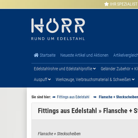
IHR SPEZIALIST
Startseite
Neueste Artikel und Aktionen
Artikelvergleic
Edelstahlrohre und Edelstahlprofile
Geländer Zubehör + Kl
Auspuff
Werkzeuge, Verbrauchsmaterial & Schweißen
Sie sind hier:
Fittings aus Edelstahl
Flansche + Steckscheibe
Fittings aus Edelstahl » Flansche +
Flansche + Steckscheiben