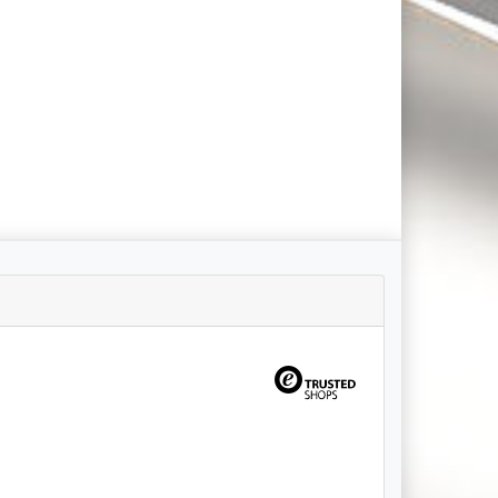
pt (6 Pakete). Al...