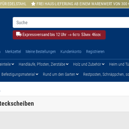
 FÜR EDELSTAHL
FREI HAUS-LIEFERUNG AB EINEM WARENWERT VON 300 
Expressversand bis 12 Uhr →
6
53
45
STD
MIN
SEK
h
Merkzettel
Meine Bestellungen
Kundenkonto
Registrieren
einteile
Handläufe, Pfosten, Zierstäbe
Holz und Zubehör
Heim und T
Befestigungsmaterial
Rund um den Garten
Restposten, Schnäppchen, son
n
 Steckscheiben