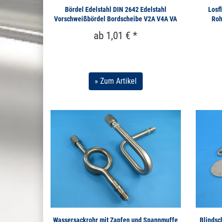
Bördel Edelstahl DIN 2642 Edelstahl
Losf
Vorschweißbördel Bordscheibe V2A V4A VA
Roh
ab 1,01 € *
» Zum Artikel
Wassersackrohr mit Zapfen und Spannmuffe
Blindsc