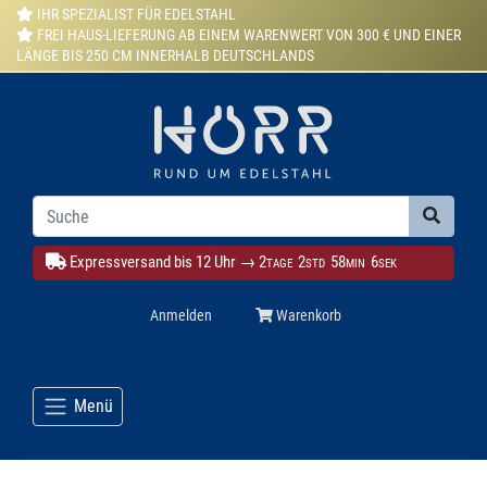
IHR SPEZIALIST FÜR EDELSTAHL
FREI HAUS-LIEFERUNG AB EINEM WARENWERT VON 300 € UND EINER
LÄNGE BIS 250 CM INNERHALB DEUTSCHLANDS
Expressversand bis 12 Uhr →
2
2
58
6
TAGE
STD
MIN
SEK
Anmelden
Warenkorb
Menü