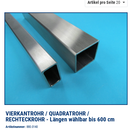
Artikel pro Seite
20
Nicht geeignet sind diese Rohre als Druckrohr für Medien jeglicher
Art. Hier bitte unsere runden Leitungsrohre verwenden.
Unsere Langwaren sind aus Versandkosten Gründen wie folgt
gestaffelt
Profillänge
bis 25 cm
( L )
Profillänge
von 26 bis 145 cm
( XL )
Profillänge
von 146 bis 250 cm
( XXL )
Profillänge
von 251 bis MAX Lagerlänge
( MAX )
(variiert je nach Profil von 3 bis 6 mtr )
VIERKANTROHR / QUADRATROHR /
RECHTECKROHR - Längen wählbar bis 600 cm
Artikelnummer:
880.0140