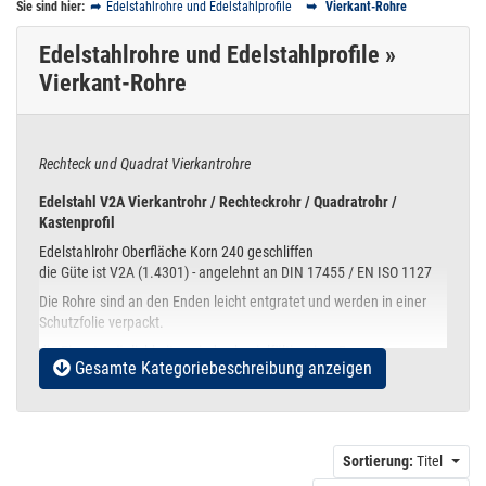
Sie sind hier:
Edelstahlrohre und Edelstahlprofile
Vierkant-Rohre
Edelstahlrohre und Edelstahlprofile »
Vierkant-Rohre
Rechteck und Quadrat Vierkantrohre
Edelstahl V2A Vierkantrohr / Rechteckrohr / Quadratrohr /
Kastenprofil
Edelstahlrohr Oberfläche Korn 240 geschliffen
die Güte ist V2A (1.4301) - angelehnt an DIN 17455 / EN ISO 1127
Die Rohre sind an den Enden leicht entgratet und werden in einer
Schutzfolie verpackt.
die Einsatzmöglichkeiten sind sehr vielfältig wie z.B.:
Gesamte Kategoriebeschreibung anzeigen
Treppengeländer, Handläufen, Balkongeländer,
Möbel, Rahmengestelle, Tischgestell, Kleiderstangen
Stoßbügel, Cowcatcher oder Sturzbügel, Badeleiter
Hinweisschilder, Firmen und Edelstahl Werbeschilder
Sortierung:
Titel
Reling für Bistro oder Boot und viele weitere Eigenbauten