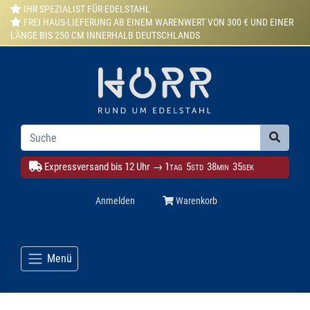
IHR SPEZIALIST FÜR EDELSTAHL
FREI HAUS-LIEFERUNG AB EINEM WARENWERT VON 300 € UND EINER
LÄNGE BIS 250 CM INNERHALB DEUTSCHLANDS
Expressversand bis 12 Uhr →
1
5
38
33
TAG
STD
MIN
SEK
Anmelden
Warenkorb
Menü