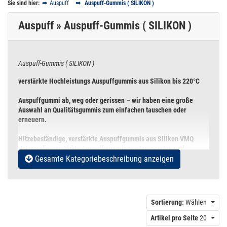
Sie sind hier:
Auspuff
Auspuff-Gummis ( SILIKON )
Auspuff » Auspuff-Gummis ( SILIKON )
Auspuff-Gummis ( SILIKON )
verstärkte Hochleistungs Auspuffgummis aus Silikon bis 220°C
Auspuffgummi ab, weg oder gerissen – wir haben eine große
Auswahl an Qualitätsgummis zum einfachen tauschen oder
erneuern.
Hitzebeständige, verstärkte Auspuffgummis aus Silikon VMQ
Universelle, verstärkte Auspuffgummis aus temperatur- und
Gesamte Kategoriebeschreibung anzeigen
witterungsbeständigem Silikon VMQ für höchste Bean­spru­chung
und Stabilität. Die verstärkte Auspuffgummis besitzen eine extreme
Temperaturbeständigkeit von -55°C bis + 220°C und sind ideal für
Fahrzeuge aus dem privaten Bereich bis hin zu
Wettbewerbsfahrzeuge unter härtesten Bedingungen.
Sortierung:
Wählen
Die Standard Aufhängungspunkte bei Sport- und
Artikel pro Seite
20
Rennsportauspuffanlagen sind häufig nicht bzw. nur ungenügend