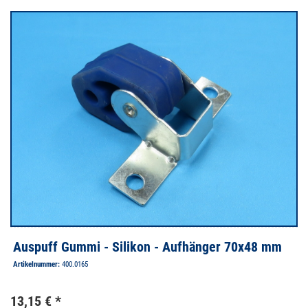
thermisch entkoppelt. Der starke Temperaturanstieg im Halter
überträgt sich auf das Gummi, welches bei zunehmender
Temperatur drastisch an Shore-Härte verliert, dadurch immer
weicher und instabiler wird, bis es letztendlich reißt. Im
ungünstigsten Fall, bei über +90° C, wird das schwarze, Standard
Gummi aus Naturkautschuk so weich, dass es kaum noch Kräfte
aufnehmen kann.
Die Auspuffanlage, sowie die fahrdynamischen Kräfte die darauf
einwirken, sind dann einfach zu viel für das durch Hitze
geschwächte Gummi und es reißt.
Auspuff Gummi - Silikon - Aufhänger 70x48 mm
Artikelnummer:
400.0165
13,15 € *