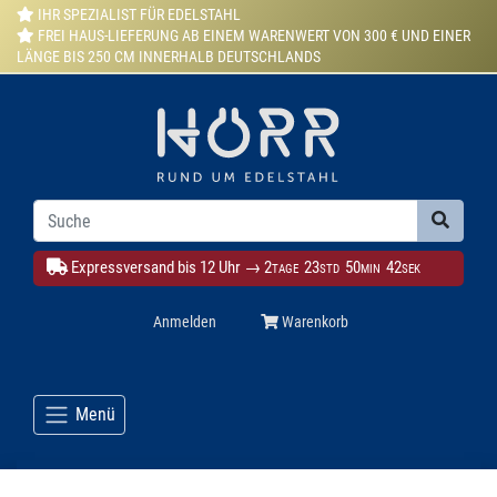
IHR SPEZIALIST FÜR EDELSTAHL
FREI HAUS-LIEFERUNG AB EINEM WARENWERT VON 300 € UND EINER
LÄNGE BIS 250 CM INNERHALB DEUTSCHLANDS
Expressversand bis 12 Uhr →
2
23
50
40
TAGE
STD
MIN
SEK
Anmelden
Warenkorb
Menü