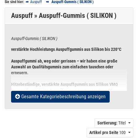
Sie sind hier:
Auspuff
Auspuff-Gummis ( SILIKON )
Auspuff » Auspuff-Gummis ( SILIKON )
Auspuff-Gummis ( SILIKON )
verstärkte Hochleistungs Auspuffgummis aus Silikon bis 220°C
Auspuffgummi ab, weg oder gerissen – wir haben eine große
Auswahl an Qualitätsgummis zum einfachen tauschen oder
erneuern.
Hitzebeständige, verstärkte Auspuffgummis aus Silikon VMQ
Universelle, verstärkte Auspuffgummis aus temperatur- und
Gesamte Kategoriebeschreibung anzeigen
witterungsbeständigem Silikon VMQ für höchste Bean­spru­chung
und Stabilität. Die verstärkte Auspuffgummis besitzen eine extreme
Temperaturbeständigkeit von -55°C bis + 220°C und sind ideal für
Fahrzeuge aus dem privaten Bereich bis hin zu
Wettbewerbsfahrzeuge unter härtesten Bedingungen.
Sortierung:
Titel
Die Standard Aufhängungspunkte bei Sport- und
Artikel pro Seite
100
Rennsportauspuffanlagen sind häufig nicht bzw. nur ungenügend